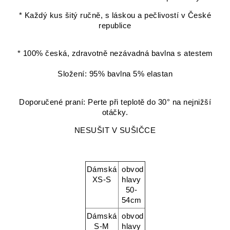
* Každý kus šitý ručně, s láskou a pečlivostí v České
republice
* 100% česká, zdravotně nezávadná bavlna s atestem
Složení: 95% bavlna 5% elastan
Doporučené praní: Perte při teplotě do 30° na nejnižší
otáčky.
NESUŠIT V SUŠIČCE
Dámská
obvod
XS-S
hlavy
50-
54cm
Dámská
obvod
S-M
hlavy