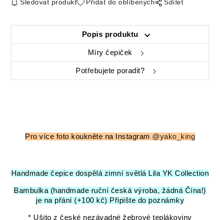
Sledovat produkt
Přidat do oblíbených
Sdílet
Popis produktu
Míry čepiček
Potřebujete poradit?
Pro více foto koukněte na Instagram
@yako_king
Handmade čepice dospělá zimní světlá Lila YK Collection
Bambulka (handmade ruční česká výroba, žádná Čína!)
je na přání (+100 kč) Připište do poznámky
* Ušito z české nezávadné žebrové teplákoviny