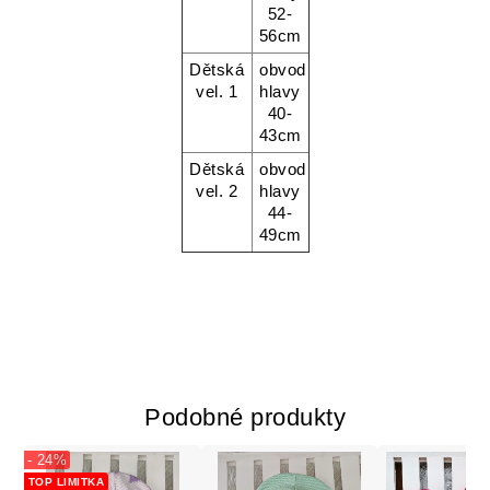
52-
56cm
Dětská
obvod
vel. 1
hlavy
40-
43cm
Dětská
obvod
vel. 2
hlavy
44-
49cm
Podobné produkty
- 24%
TOP LIMITKA