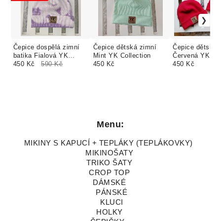
Čepice dospělá zimní
Čepice dětská zimní
Čepice dětská 
batika Fialová YK
Mint YK Collection
Červená YK Col
Collection
450 Kč
590 Kč
450 Kč
450 Kč
Menu:
MIKINY S KAPUCÍ + TEPLÁKY (TEPLÁKOVKY)
MIKINOŠATY
TRIKO ŠATY
CROP TOP
DÁMSKÉ
PÁNSKÉ
KLUCI
HOLKY