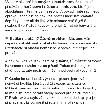
Vyberte si z našich
nových zimních barviček
– nově
přidáváme
hořčicově hnědou a mintovou
, které jsou
absolutním hitem letošní sezóny. A pokud máte rádi něco
opravdu speciálního, tak vás potěší naše
batikované
čepičky
, které nikdo jiný v handmade světě ještě
nezkusil! 😍 Každý kousek je originál, ručně barvený a
vyráběný s láskou v Česku.
🌸
Batiku na přání? Žádný problém!
Můžeme vám
čepičku nabatikovat v jakékoliv barvě, která se vám líbí.
Představte si vlastní kombinaci a vytvoříme čepici jen
pro vás.
A aby byl váš kousek ještě
originálnější
, můžete si zvolit
handmade bambulku na přání!
Pokud máte zájem,
stačí vybrat tuto možnost níže, hned pod velikostmi. 🎨
☑️
Česká látka, česká výroba
– garantujeme vám
nejvyšší kvalitu, která vydrží sezónu za sezónou.
☑️
Dostupné ve třech velikostech
– pro děti i dospělé,
takže si můžete pořídit stejný model pro celou rodinu.
☑️
Praktické a stylové
– vleze se do každé kapsy a je
připravena vás ochránit před zimními plískanicemi.