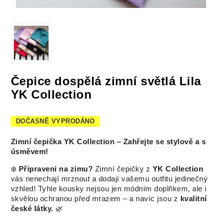
Čepice dospělá zimní světlá Lila
YK Collection
DOČASNĚ VYPRODÁNO
Zimní čepička YK Collection – Zahřejte se stylově a s
úsměvem!
❄️
Připraveni na zimu?
Zimní čepičky z
YK Collection
vás nenechají mrznout a dodají vašemu outfitu jedinečný
vzhled! Tyhle kousky nejsou jen módním doplňkem, ale i
skvělou ochranou před mrazem – a navíc jsou z
kvalitní
české látky.
🌿