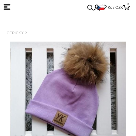
0
Kč / CZK
ČEPIČKY