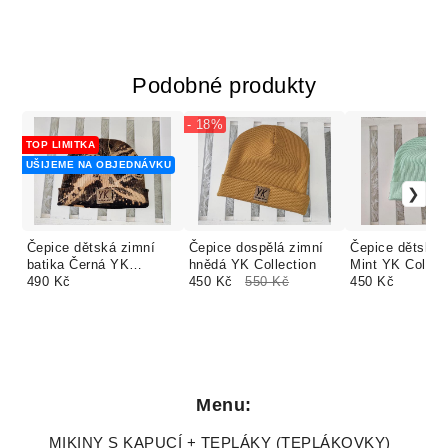
Podobné produkty
- 18%
TOP LIMITKA
UŠIJEME NA OBJEDNÁVKU
Čepice dětská zimní
Čepice dospělá zimní
Čepice dětská 
batika Černá YK
hnědá YK Collection
Mint YK Collect
Collection
490 Kč
450 Kč
550 Kč
450 Kč
Menu:
MIKINY S KAPUCÍ + TEPLÁKY (TEPLÁKOVKY)