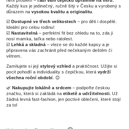
není problém –
rádi vám čepičku upravíme na míru.
Každý kus je jedinečný, ručně šitý v Česku a vyrobený s
důrazem na
vysokou kvalitu a originalitu
.
☑️
Dostupné ve třech velikostech
– pro děti i dospělé.
Ideální pro celou rodinu!
☑️
Nastavitelná
– perfektní fit bez ohledu na to, zda ji
nosí mamka, taťka nebo ratolest.
☑️
Lehká a skladná
– vleze se do každé kapsy a je
připravena vás zachránit před nečekaným deštěm či
větrem.
Zamilujete si její
stylový vzhled
a praktičnost. Užijte si
pocit pohodlí a individuality s čepičkou, která
vydrží
všechna roční období
. 😊
🌿
Nakupujte lokálně a srdcem
– podpořte českou
značku, která si zakládá na
etiketě a udržitelnosti.
Už
žádná levná fast-fashion, jen poctivé oblečení, které stojí
za to!