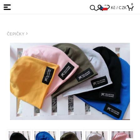
0
Kč / CZK
ČEPIČKY