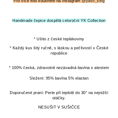
Pro více foto koukněte na Instagram
@yako_king
Handmade čepice dospělá celoroční YK Collection
* Ušito z české teplákoviny
* Každý kus šitý ručně, s láskou a pečlivostí v České
republice
* 100% česká, zdravotně nezávadná bavlna s atestem
Složení: 95% bavlna 5% elastan
Doporučené praní: Perte při teplotě do 30° na nejnižší
otáčky.
NESUŠIT V SUŠIČCE