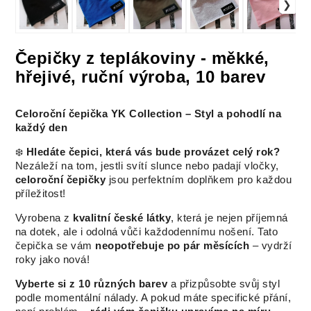
Čepičky z teplákoviny - měkké,
hřejivé, ruční výroba, 10 barev
Celoroční čepička YK Collection – Styl a pohodlí na
každý den
❄️
Hledáte čepici, která vás bude provázet celý rok?
Nezáleží na tom, jestli svítí slunce nebo padají vločky,
celoroční čepičky
jsou perfektním doplňkem pro každou
příležitost!
Vyrobena z
kvalitní české látky
, která je nejen příjemná
na dotek, ale i odolná vůči každodennímu nošení. Tato
čepička se vám
neopotřebuje po pár měsících
– vydrží
roky jako nová!
Vyberte si z 10 různých barev
a přizpůsobte svůj styl
podle momentální nálady. A pokud máte specifické přání,