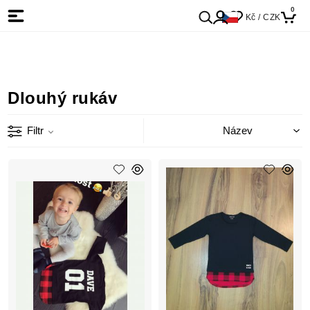
0
Kč / CZK
Dlouhý rukáv
Filtr