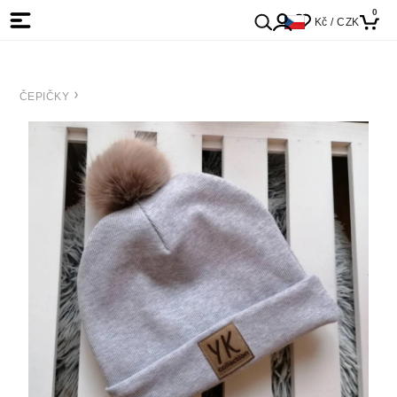
0
Kč / CZK
ČEPIČKY