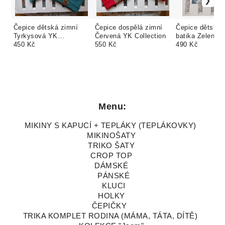
Čepice dětská zimní
Čepice dospělá zimní
Čepice dětská 
Tyrkysová YK
Červená YK Collection
batika Zelená 
Collection
450 Kč
550 Kč
Collection
490 Kč
Menu:
MIKINY S KAPUCÍ + TEPLÁKY (TEPLÁKOVKY)
MIKINOŠATY
TRIKO ŠATY
CROP TOP
DÁMSKÉ
PÁNSKÉ
KLUCI
HOLKY
ČEPIČKY
TRIKA KOMPLET RODINA (MÁMA, TÁTA, DÍTĚ)