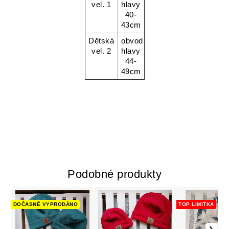
vel. 1
hlavy
40-
43cm
Dětská
obvod
vel. 2
hlavy
44-
49cm
Podobné produkty
DOČASNĚ VYPRODÁNO
TOP LIMITKA