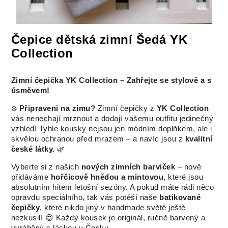
Čepice dětská zimní Šedá YK
Collection
Zimní čepička YK Collection – Zahřejte se stylově a s
úsměvem!
❄️
Připraveni na zimu?
Zimní čepičky z
YK Collection
vás nenechají mrznout a dodají vašemu outfitu jedinečný
vzhled! Tyhle kousky nejsou jen módním doplňkem, ale i
skvělou ochranou před mrazem – a navíc jsou z
kvalitní
české látky.
🌿
Vyberte si z našich
nových zimních barviček
– nově
přidáváme
hořčicově hnědou a mintovou
, které jsou
absolutním hitem letošní sezóny. A pokud máte rádi něco
opravdu speciálního, tak vás potěší naše
batikované
čepičky
, které nikdo jiný v handmade světě ještě
nezkusil! 😍 Každý kousek je originál, ručně barvený a