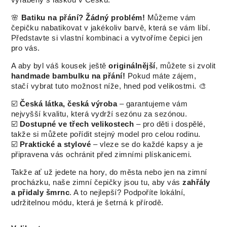
vyráběný s láskou v Česku.
🌸
Batiku na přání? Žádný problém!
Můžeme vám
čepičku nabatikovat v jakékoliv barvě, která se vám líbí.
Představte si vlastní kombinaci a vytvoříme čepici jen
pro vás.
A aby byl váš kousek ještě
originálnější
, můžete si zvolit
handmade bambulku na přání!
Pokud máte zájem,
stačí vybrat tuto možnost níže, hned pod velikostmi. 🎨
☑️
Česká látka, česká výroba
– garantujeme vám
nejvyšší kvalitu, která vydrží sezónu za sezónou.
☑️
Dostupné ve třech velikostech
– pro děti i dospělé,
takže si můžete pořídit stejný model pro celou rodinu.
☑️
Praktické a stylové
– vleze se do každé kapsy a je
připravena vás ochránit před zimními plískanicemi.
Takže ať už jedete na hory, do města nebo jen na zimní
procházku, naše zimní čepičky jsou tu, aby vás
zahřály
a přidaly šmrnc
. A to nejlepší? Podpoříte lokální,
udržitelnou módu, která je šetrná k přírodě.