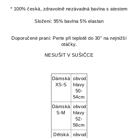
* 100% česká, zdravotně nezávadná bavlna s atestem
Složení: 95% bavlna 5% elastan
Doporučené praní: Perte při teplotě do 30° na nejnižší
otáčky.
NESUŠIT V SUŠIČCE
Dámská
obvod
XS-S
hlavy
50-
54cm
Dámská
obvod
S-M
hlavy
52-
56cm
Dětská
obvod