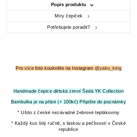
Popis produktu
Míry čepiček
Potřebujete poradit?
Pro více foto koukněte na Instagram
@yako_king
Handmade čepice dětská zimní Šedá YK Collection
Bambulka je na přání (+ 100kč) Připište do poznámky
* Ušito z české nezávadné žebrové teplákoviny
* Každý kus šitý ručně, s láskou a pečlivostí v České
republice