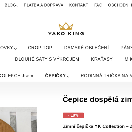
BLOG
PLATBA A DOPRAVA
KONTAKT
FAQ
OBCHODNÍ 
KOVKY
CROP TOP
DÁMSKÉ OBLEČENÍ
PÁN
DLOUHÉ ŠATY S VÝKROJEM
KRAŤASY
MI
KOLEKCE Jsem
ČEPIČKY
RODINNÁ TRIČKA NA 
Čepice dospělá zim
- 18%
Zimní čepička YK Collection – 