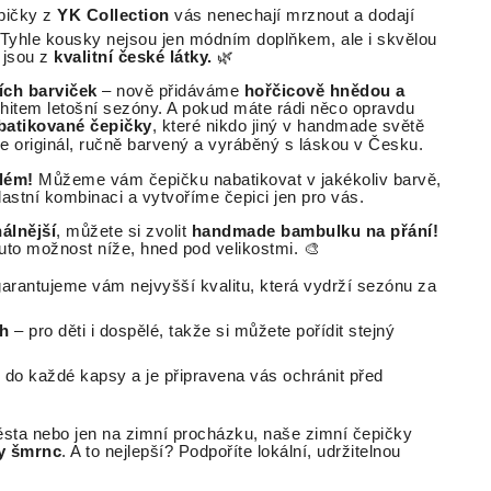
pičky z
YK Collection
vás nenechají mrznout a dodají
 Tyhle kousky nejsou jen módním doplňkem, ale i skvělou
 jsou z
kvalitní české látky.
🌿
ích barviček
– nově přidáváme
hořčicově hnědou a
m hitem letošní sezóny. A pokud máte rádi něco opravdu
batikované čepičky
, které nikdo jiný v handmade světě
je originál, ručně barvený a vyráběný s láskou v Česku.
lém!
Můžeme vám čepičku nabatikovat v jakékoliv barvě,
vlastní kombinaci a vytvoříme čepici jen pro vás.
nálnější
, můžete si zvolit
handmade bambulku na přání!
uto možnost níže, hned pod velikostmi. 🎨
arantujeme vám nejvyšší kvalitu, která vydrží sezónu za
ch
– pro děti i dospělé, takže si můžete pořídit stejný
 do každé kapsy a je připravena vás ochránit před
ěsta nebo jen na zimní procházku, naše zimní čepičky
ly šmrnc
. A to nejlepší? Podpoříte lokální, udržitelnou