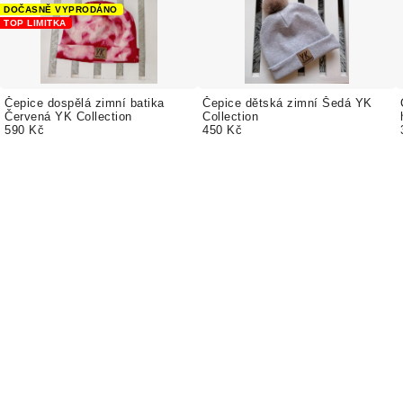
DOČASNĚ VYPRODÁNO
TOP LIMITKA
Čepice dospělá zimní batika
Čepice dětská zimní Šedá YK
Červená YK Collection
Collection
590 Kč
450 Kč