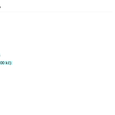
?
n
100 kč)