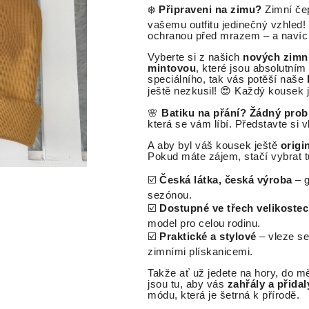
❄️
Připraveni na zimu?
Zimní če
vašemu outfitu jedinečný vzhled!
ochranou před mrazem – a navíc
Vyberte si z našich
nových zimn
mintovou
, které jsou absolutní
speciálního, tak vás potěší naše
ještě nezkusil! 😍 Každý kousek 
🌸
Batiku na přání? Žádný prob
která se vám líbí. Představte si 
A aby byl váš kousek ještě
origi
Pokud máte zájem, stačí vybrat t
☑️
Česká látka, česká výroba
– g
sezónou.
☑️
Dostupné ve třech velikoste
model pro celou rodinu.
☑️
Praktické a stylové
– vleze se
zimními plískanicemi.
Takže ať už jedete na hory, do m
jsou tu, aby vás
zahřály a přida
módu, která je šetrná k přírodě.