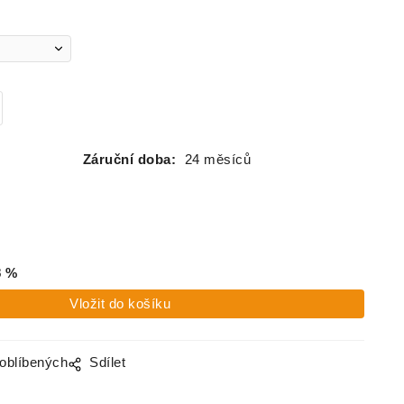
Záruční doba:
24 měsíců
8
%
 oblíbených
Sdílet