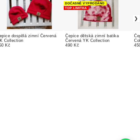
DOČASNĚ VYPRODÁNO
TOP LIMITKA
epice dospělá zimní Červená
Čepice dětská zimní batika
Če
K Collection
Červená YK Collection
Col
50 Kč
490 Kč
45