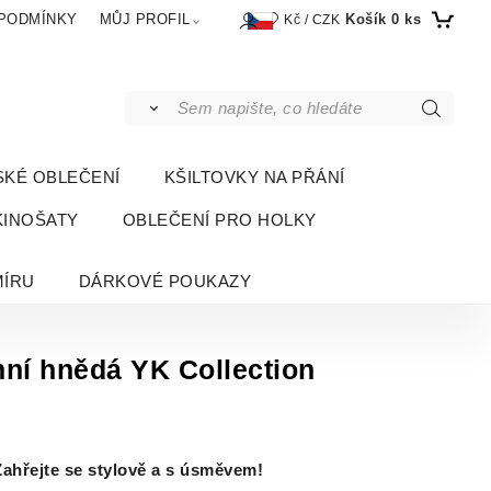
Košík
0
ks
PODMÍNKY
MŮJ PROFIL
Kč / CZK
SKÉ OBLEČENÍ
KŠILTOVKY NA PŘÁNÍ
KINOŠATY
OBLEČENÍ PRO HOLKY
MÍRU
DÁRKOVÉ POUKAZY
ní hnědá YK Collection
Zahřejte se stylově a s úsměvem!