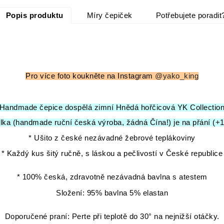
Popis produktu
Míry čepiček
Potřebujete poradit
Pro více foto koukněte na Instagram
@yako_king
Handmade čepice dospělá zimní Hnědá hořčicová YK Collectio
ka (handmade ruční česká výroba, žádná Čína!) je na přání (+
* Ušito z české nezávadné žebrové teplákoviny
* Každý kus šitý ručně, s láskou a pečlivostí v České republice
* 100% česká, zdravotně nezávadná bavlna s atestem
Složení: 95% bavlna 5% elastan
Doporučené praní: Perte při teplotě do 30° na nejnižší otáčky.