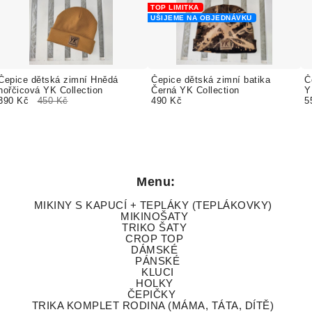
TOP LIMITKA
UŠIJEME NA OBJEDNÁVKU
Čepice dětská zimní Hnědá
Čepice dětská zimní batika
Č
hořčicová YK Collection
Černá YK Collection
Y
390 Kč
450 Kč
490 Kč
5
Menu:
MIKINY S KAPUCÍ + TEPLÁKY (TEPLÁKOVKY)
MIKINOŠATY
TRIKO ŠATY
CROP TOP
DÁMSKÉ
PÁNSKÉ
KLUCI
HOLKY
ČEPIČKY
TRIKA KOMPLET RODINA (MÁMA, TÁTA, DÍTĚ)