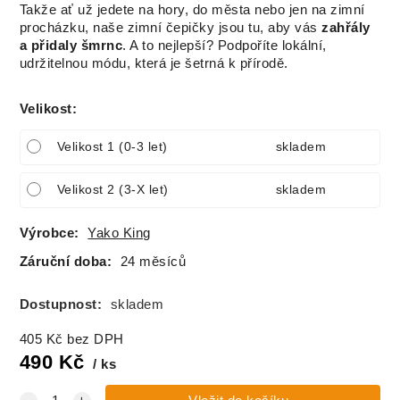
Takže ať už jedete na hory, do města nebo jen na zimní
procházku, naše zimní čepičky jsou tu, aby vás
zahřály
a přidaly šmrnc
. A to nejlepší? Podpoříte lokální,
udržitelnou módu, která je šetrná k přírodě.
Velikost
:
Velikost 1 (0-3 let)
skladem
Velikost 2 (3-X let)
skladem
Výrobce:
Yako King
Záruční doba:
24 měsíců
Dostupnost:
skladem
405
Kč
bez DPH
490
Kč
ks