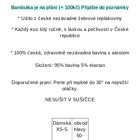
Bambulka je na přání (+ 100kč) Připište do poznámky
* Ušito z české nezávadné žebrové teplákoviny
* Každý kus šitý ručně, s láskou a pečlivostí v České
republice
* 100% česká, zdravotně nezávadná bavlna s atestem
Složení: 95% bavlna 5% elastan
Doporučené praní: Perte při teplotě do 30° na nejnižší
otáčky.
NESUŠIT V SUŠIČCE
Dámská
obvod
XS-S
hlavy
50-