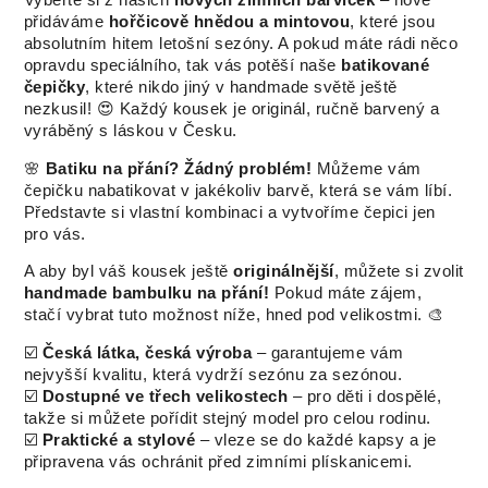
přidáváme
hořčicově hnědou a mintovou
, které jsou
absolutním hitem letošní sezóny. A pokud máte rádi něco
opravdu speciálního, tak vás potěší naše
batikované
čepičky
, které nikdo jiný v handmade světě ještě
nezkusil! 😍 Každý kousek je originál, ručně barvený a
vyráběný s láskou v Česku.
🌸
Batiku na přání? Žádný problém!
Můžeme vám
čepičku nabatikovat v jakékoliv barvě, která se vám líbí.
Představte si vlastní kombinaci a vytvoříme čepici jen
pro vás.
A aby byl váš kousek ještě
originálnější
, můžete si zvolit
handmade bambulku na přání!
Pokud máte zájem,
stačí vybrat tuto možnost níže, hned pod velikostmi. 🎨
☑️
Česká látka, česká výroba
– garantujeme vám
nejvyšší kvalitu, která vydrží sezónu za sezónou.
☑️
Dostupné ve třech velikostech
– pro děti i dospělé,
takže si můžete pořídit stejný model pro celou rodinu.
☑️
Praktické a stylové
– vleze se do každé kapsy a je
připravena vás ochránit před zimními plískanicemi.