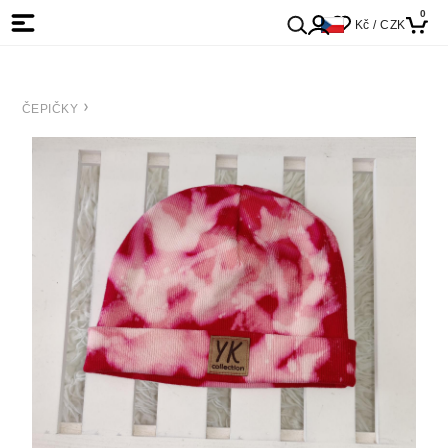
0
Kč / CZK
ČEPIČKY