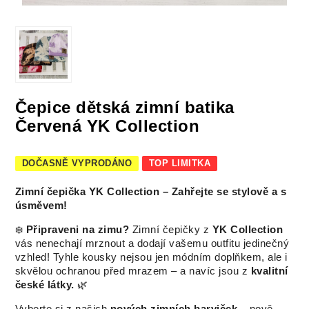
Čepice dětská zimní batika
Červená YK Collection
DOČASNĚ VYPRODÁNO
TOP LIMITKA
Zimní čepička YK Collection – Zahřejte se stylově a s
úsměvem!
❄️
Připraveni na zimu?
Zimní čepičky z
YK Collection
vás nenechají mrznout a dodají vašemu outfitu jedinečný
vzhled! Tyhle kousky nejsou jen módním doplňkem, ale i
skvělou ochranou před mrazem – a navíc jsou z
kvalitní
české látky.
🌿
Vyberte si z našich
nových zimních barviček
– nově