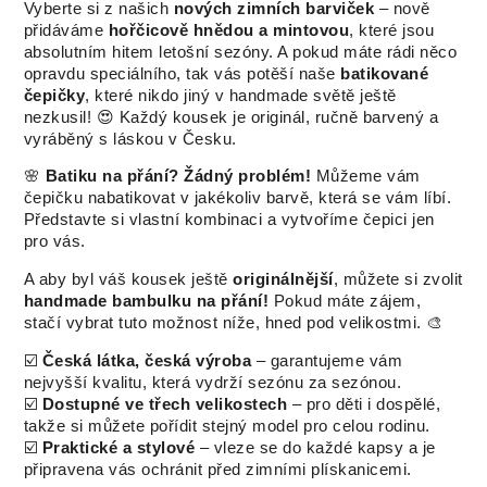
Vyberte si z našich
nových zimních barviček
– nově
přidáváme
hořčicově hnědou a mintovou
, které jsou
absolutním hitem letošní sezóny. A pokud máte rádi něco
opravdu speciálního, tak vás potěší naše
batikované
čepičky
, které nikdo jiný v handmade světě ještě
nezkusil! 😍 Každý kousek je originál, ručně barvený a
vyráběný s láskou v Česku.
🌸
Batiku na přání? Žádný problém!
Můžeme vám
čepičku nabatikovat v jakékoliv barvě, která se vám líbí.
Představte si vlastní kombinaci a vytvoříme čepici jen
pro vás.
A aby byl váš kousek ještě
originálnější
, můžete si zvolit
handmade bambulku na přání!
Pokud máte zájem,
stačí vybrat tuto možnost níže, hned pod velikostmi. 🎨
☑️
Česká látka, česká výroba
– garantujeme vám
nejvyšší kvalitu, která vydrží sezónu za sezónou.
☑️
Dostupné ve třech velikostech
– pro děti i dospělé,
takže si můžete pořídit stejný model pro celou rodinu.
☑️
Praktické a stylové
– vleze se do každé kapsy a je
připravena vás ochránit před zimními plískanicemi.