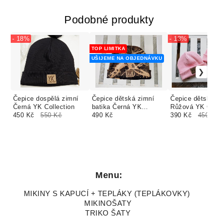
Podobné produkty
- 18%
- 13%
TOP LIMITKA
UŠIJEME NA OBJEDNÁVKU
Čepice dospělá zimní
Čepice dětská zimní
Čepice dětská 
Černá YK Collection
batika Černá YK
Růžová YK Coll
450 Kč
550 Kč
Collection
490 Kč
390 Kč
450 K
Menu:
MIKINY S KAPUCÍ + TEPLÁKY (TEPLÁKOVKY)
MIKINOŠATY
TRIKO ŠATY