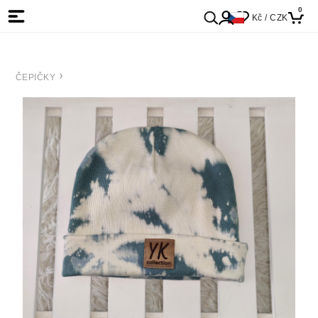
0
Kč / CZK
ČEPIČKY