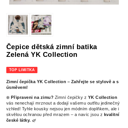
Čepice dětská zimní batika
Zelená YK Collection
TOP LIMITKA
Zimní čepička YK Collection – Zahřejte se stylově a s
úsměvem!
❄️
Připraveni na zimu?
Zimní čepičky z
YK Collection
vás nenechají mrznout a dodají vašemu outfitu jedinečný
vzhled! Tyhle kousky nejsou jen módním doplňkem, ale i
skvělou ochranou před mrazem – a navíc jsou z
kvalitní
české látky.
🌿