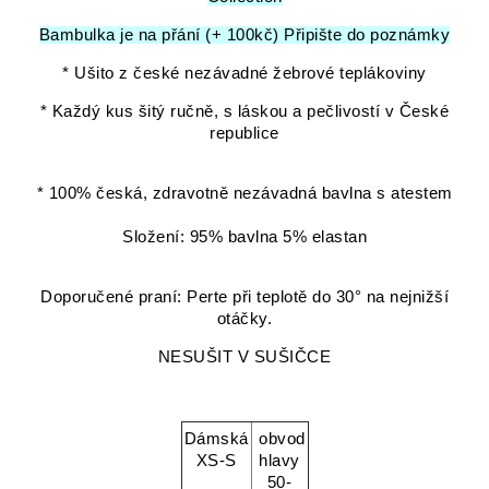
Bambulka je na přání (+ 100kč) Připište do poznámky
* Ušito z české nezávadné žebrové teplákoviny
* Každý kus šitý ručně, s láskou a pečlivostí v České
republice
* 100% česká, zdravotně nezávadná bavlna s atestem
Složení: 95% bavlna 5% elastan
Doporučené praní: Perte při teplotě do 30° na nejnižší
otáčky.
NESUŠIT V SUŠIČCE
Dámská
obvod
XS-S
hlavy
50-