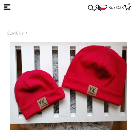
0
Kč / CZK
ČEPIČKY