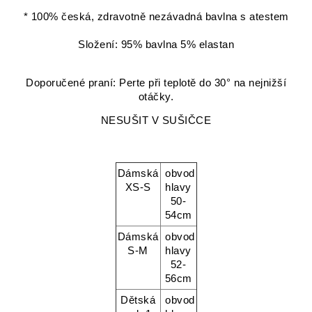
* 100% česká, zdravotně nezávadná bavlna s atestem
Složení: 95% bavlna 5% elastan
Doporučené praní: Perte při teplotě do 30° na nejnižší
otáčky.
NESUŠIT V SUŠIČCE
Dámská
obvod
XS-S
hlavy
50-
54cm
Dámská
obvod
S-M
hlavy
52-
56cm
Dětská
obvod