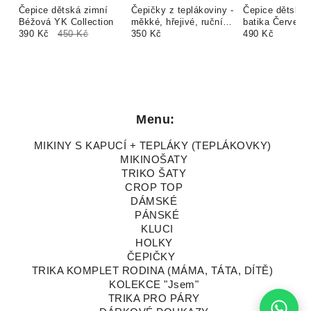
Čepice dětská zimní
Čepičky z teplákoviny -
Čepice dětská 
Béžová YK Collection
měkké, hřejivé, ruční
batika Červená
390 Kč
450 Kč
výroba, 10 barev
350 Kč
Collection
490 Kč
Menu:
MIKINY S KAPUCÍ + TEPLÁKY (TEPLÁKOVKY)
MIKINOŠATY
TRIKO ŠATY
CROP TOP
DÁMSKÉ
PÁNSKÉ
KLUCI
HOLKY
ČEPIČKY
TRIKA KOMPLET RODINA (MÁMA, TÁTA, DÍTĚ)
KOLEKCE "Jsem"
TRIKA PRO PÁRY