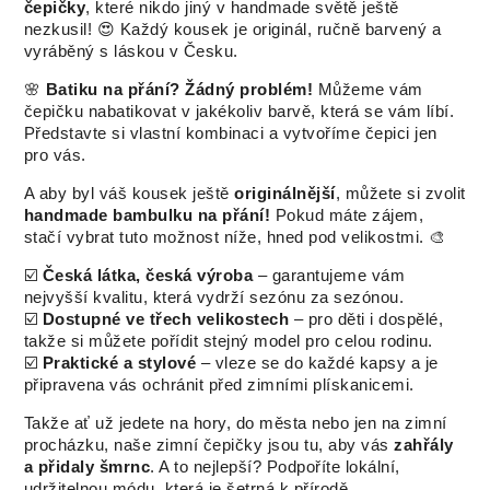
čepičky
, které nikdo jiný v handmade světě ještě
nezkusil! 😍 Každý kousek je originál, ručně barvený a
vyráběný s láskou v Česku.
🌸
Batiku na přání? Žádný problém!
Můžeme vám
čepičku nabatikovat v jakékoliv barvě, která se vám líbí.
Představte si vlastní kombinaci a vytvoříme čepici jen
pro vás.
A aby byl váš kousek ještě
originálnější
, můžete si zvolit
handmade bambulku na přání!
Pokud máte zájem,
stačí vybrat tuto možnost níže, hned pod velikostmi. 🎨
☑️
Česká látka, česká výroba
– garantujeme vám
nejvyšší kvalitu, která vydrží sezónu za sezónou.
☑️
Dostupné ve třech velikostech
– pro děti i dospělé,
takže si můžete pořídit stejný model pro celou rodinu.
☑️
Praktické a stylové
– vleze se do každé kapsy a je
připravena vás ochránit před zimními plískanicemi.
Takže ať už jedete na hory, do města nebo jen na zimní
procházku, naše zimní čepičky jsou tu, aby vás
zahřály
a přidaly šmrnc
. A to nejlepší? Podpoříte lokální,
udržitelnou módu, která je šetrná k přírodě.