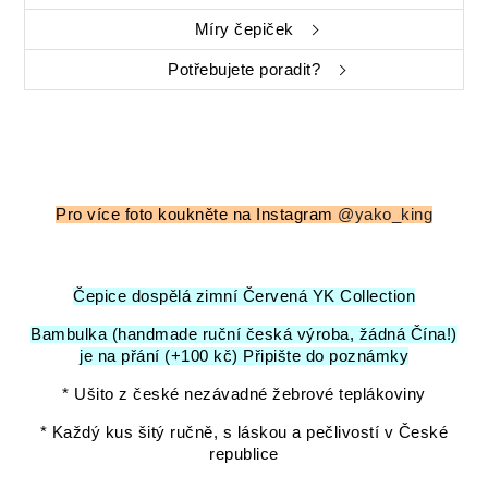
Míry čepiček
Potřebujete poradit?
Pro více foto koukněte na Instagram
@yako_king
Čepice dospělá zimní Červená YK Collection
Bambulka (handmade ruční česká výroba, žádná Čína!)
je na přání (+100 kč) Připište do poznámky
* Ušito z české nezávadné žebrové teplákoviny
* Každý kus šitý ručně, s láskou a pečlivostí v České
republice