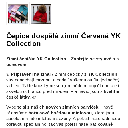
Čepice dospělá zimní Červená YK
Collection
Zimní čepička YK Collection – Zahřejte se stylově a s
úsměvem!
❄️
Připraveni na zimu?
Zimní čepičky z
YK Collection
vás nenechají mrznout a dodají vašemu outfitu jedinečný
vzhled! Tyhle kousky nejsou jen módním doplňkem, ale i
skvělou ochranou před mrazem – a navíc jsou z
kvalitní
české látky.
🌿
Vyberte si z našich
nových zimních barviček
– nově
přidáváme
hořčicově hnědou a mintovou
, které jsou
absolutním hitem letošní sezóny. A pokud máte rádi něco
opravdu speciálního, tak vás potěší naše
batikované