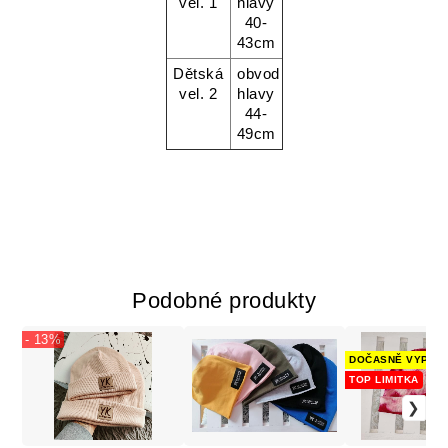
vel. 1
hlavy
40-
43cm
Dětská
obvod
vel. 2
hlavy
44-
49cm
Podobné produkty
- 13%
DOČASNĚ VYPRO
TOP LIMITKA