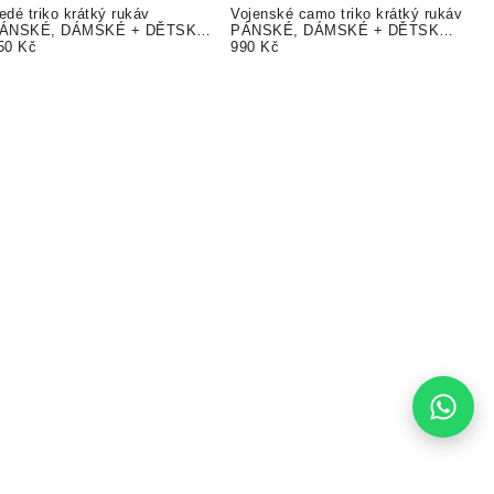
edé triko krátký rukáv
Vojenské camo triko krátký rukáv
ÁNSKÉ, DÁMSKÉ + DĚTSKÉ
PÁNSKÉ, DÁMSKÉ + DĚTSKÉ
ody nebo triko. TEXT ZDARMA
50 Kč
body nebo triko. TEXT ZDARMA
990 Kč