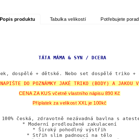
Popis produktu
Tabulka velikostí
Potřebujete porad
TÁTA MÁMA & SYN / DCERA
ček, dospělé + dětské. Nebo set dospělé triko + 
 NAPIŠTE DO POZNÁMKY JAKÉ TRIKO (BODY) A JAKOU V
CENA ZA KUS včetně vlastního nápisu 890 Kč
Příplatek za velikost XXL je 100kč
 100% česká, zdravotně nezávadná bavlna s atest
* Moderní prodloužené zakulacení
* Široký pohodlný výstřih
* Střih slim padnoucí na tělo