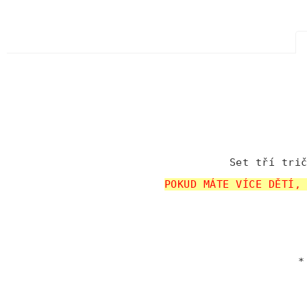
Set tří tri
POKUD MÁTE VÍCE DĚTÍ,
*