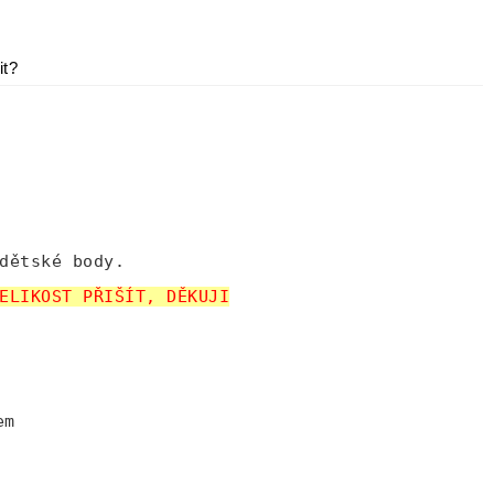
it?
dětské body.
ELIKOST PŘIŠÍT, DĚKUJI
em