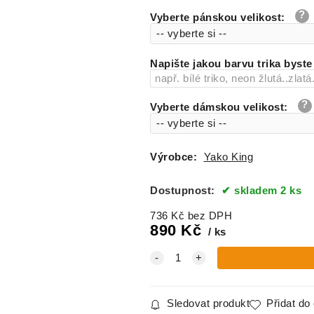
triko v. 140
Vyberte pánskou velikost
:
body v. 56
Napište jakou barvu trika byste 
body v. 62
Vyberte dámskou velikost
:
body v. 68
body v. 74
Výrobce:
Yako King
body v. 80
Dostupnost:
skladem 2 ks
body v. 86
736
Kč
bez DPH
890
Kč
ks
body v. 92
Sledovat produkt
Přidat do