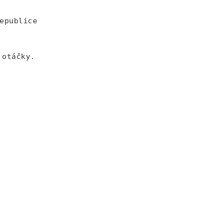
epublice
 otáčky.