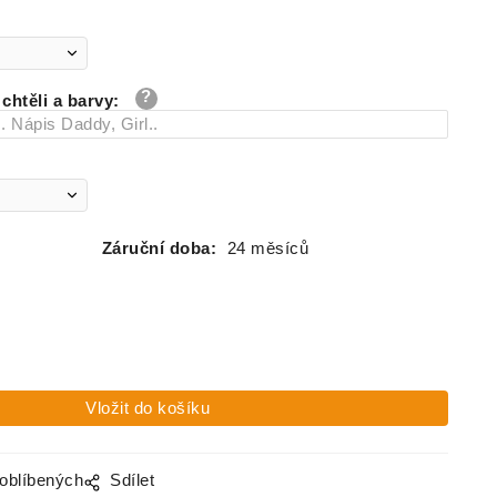
skladem
skladem
chtěli a barvy
:
skladem
skladem
skladem
Záruční doba:
24 měsíců
skladem
skladem
skladem
 oblíbených
Sdílet