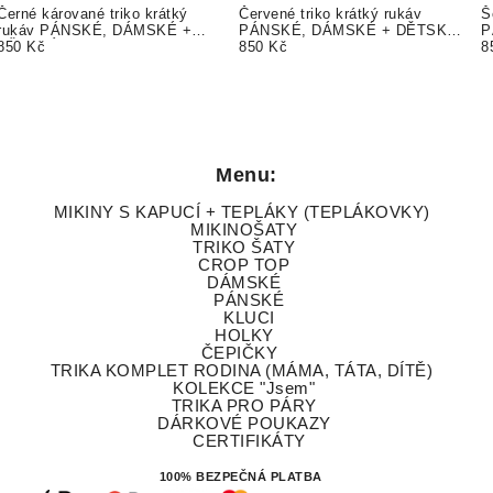
Černé kárované triko krátký
Červené triko krátký rukáv
Š
rukáv PÁNSKÉ, DÁMSKÉ +
PÁNSKÉ, DÁMSKÉ + DĚTSKÉ
P
DĚTSKÉ TEXT ZDARMA
850 Kč
body nebo triko. TEXT ZDARMA
850 Kč
b
8
Menu:
MIKINY S KAPUCÍ + TEPLÁKY (TEPLÁKOVKY)
MIKINOŠATY
TRIKO ŠATY
CROP TOP
DÁMSKÉ
PÁNSKÉ
KLUCI
HOLKY
ČEPIČKY
TRIKA KOMPLET RODINA (MÁMA, TÁTA, DÍTĚ)
KOLEKCE "Jsem"
TRIKA PRO PÁRY
DÁRKOVÉ POUKAZY
CERTIFIKÁTY
100% BEZPEČNÁ PLATBA