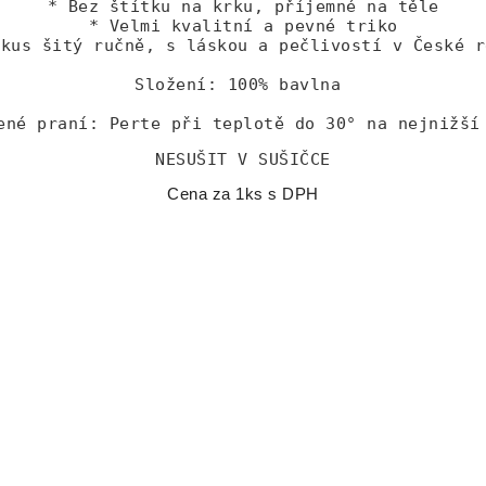
* Bez štítku na krku, příjemné na těle
* Velmi kvalitní a pevné triko
 kus šitý ručně, s láskou a pečlivostí v České r
Složení: 100% bavlna
ené praní: Perte při teplotě do 30° na nejnižší
NESUŠIT V SUŠIČCE
Cena za 1ks s DPH