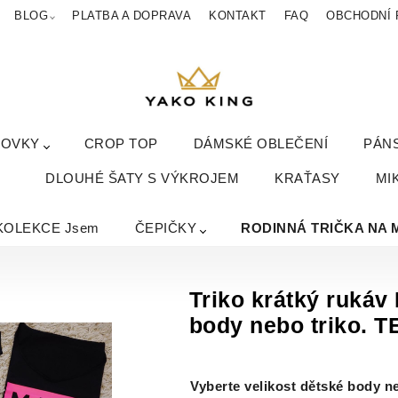
BLOG
PLATBA A DOPRAVA
KONTAKT
FAQ
OBCHODNÍ 
KOVKY
CROP TOP
DÁMSKÉ OBLEČENÍ
PÁN
DLOUHÉ ŠATY S VÝKROJEM
KRAŤASY
MI
KOLEKCE Jsem
ČEPIČKY
RODINNÁ TRIČKA NA 
Triko krátký ruk
body nebo triko.
Vyberte velikost dětské body ne