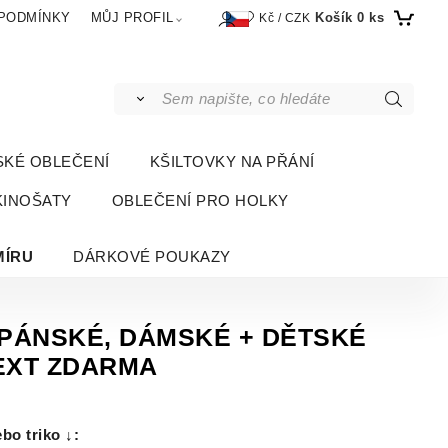
Košík
0
ks
PODMÍNKY
MŮJ PROFIL
Kč / CZK
SKÉ OBLEČENÍ
KŠILTOVKY NA PŘÁNÍ
KINOŠATY
OBLEČENÍ PRO HOLKY
MÍRU
DÁRKOVÉ POUKAZY
áv PÁNSKÉ, DÁMSKÉ + DĚTSKÉ
 TEXT ZDARMA
bo triko ↓
: