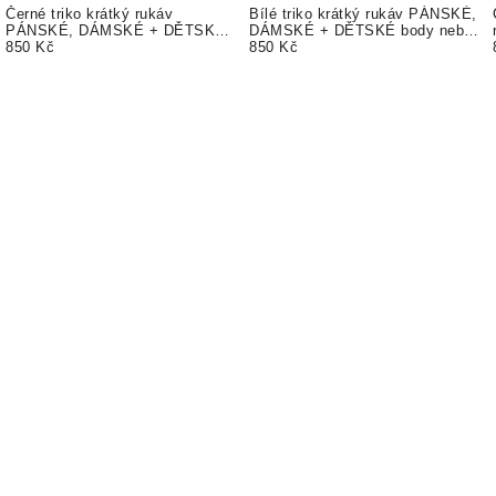
Černé triko krátký rukáv
Bílé triko krátký rukáv PÁNSKÉ,
PÁNSKÉ, DÁMSKÉ + DĚTSKÉ
DÁMSKÉ + DĚTSKÉ body nebo
body nebo triko. TEXT ZDARMA
850 Kč
triko. TEXT ZDARMA
850 Kč