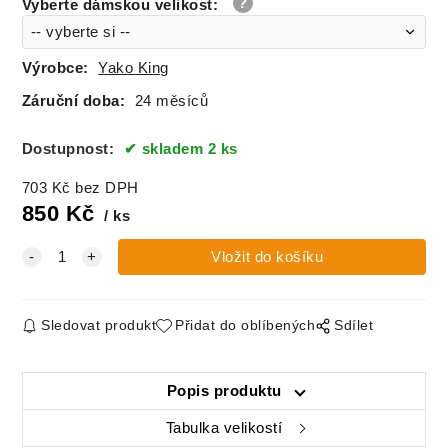
body v. 62
skladem
Vyberte dámskou velikost
:
body v. 68
skladem
Výrobce:
Yako King
body v. 74
skladem
Záruční doba:
24 měsíců
body v. 80
skladem
Dostupnost:
skladem 2 ks
703
Kč
bez DPH
body v. 86
skladem
850
Kč
ks
body v. 92
skladem
Sledovat produkt
Přidat do oblíbených
Sdílet
Popis produktu
Tabulka velikostí