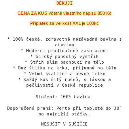
DĚKUJI
CENA ZA KUS včetně vlastního nápisu 850 Kč
Příplatek za velikost XXL je 100kč
* 100% česká, zdravotně nezávadná bavlna s
atestem
* Moderní prodloužené zakulacení
* Široký pohodlný výstřih
* Střih slim padnoucí na tělo
* Bez štítku na krku, příjemné na těle
* Velmi kvalitní a pevné triko
* Každý kus šitý ručně, s láskou a
pečlivostí v České republice
Složení: 100% bavlna
Doporučené praní: Perte při teplotě do 30°
na nejnižší otáčky.
NESUŠIT V SUŠIČCE