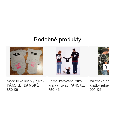
Podobné produkty
Šedé triko krátký rukáv
Černé kárované triko
Vojenské camo 
PÁNSKÉ, DÁMSKÉ +
krátký rukáv PÁNSKÉ,
krátký rukáv 
DĚTSKÉ body nebo
850 Kč
DÁMSKÉ + DĚTSKÉ
850 Kč
DÁMSKÉ + DĚ
990 Kč
triko. TEXT ZDARMA
TEXT ZDARMA
body nebo trik
ZDARMA