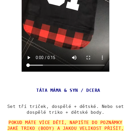
TÁTA MÁMA & SYN / DCERA
Set tří triček, dospělé + dětské. Nebo set
dospělé triko + dětské body.
POKUD MÁTE VÍCE DĚTÍ, NAPIŠTE DO POZNÁMKY
JAKÉ TRIKO (BODY) A JAKOU VELIKOST PŘIŠÍT,