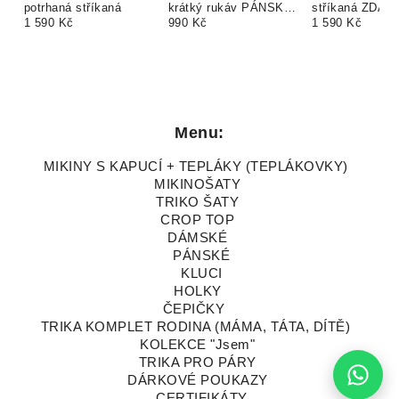
potrhaná stříkaná
krátký rukáv PÁNSKÉ
stříkaná ZDA
1 590 Kč
+ dětské body nebo
990 Kč
vlastní barvy a
1 590 Kč
triko. TEXT ZDARMA
Menu:
MIKINY S KAPUCÍ + TEPLÁKY (TEPLÁKOVKY)
MIKINOŠATY
TRIKO ŠATY
CROP TOP
DÁMSKÉ
PÁNSKÉ
KLUCI
HOLKY
ČEPIČKY
TRIKA KOMPLET RODINA (MÁMA, TÁTA, DÍTĚ)
KOLEKCE "Jsem"
TRIKA PRO PÁRY
DÁRKOVÉ POUKAZY
CERTIFIKÁTY