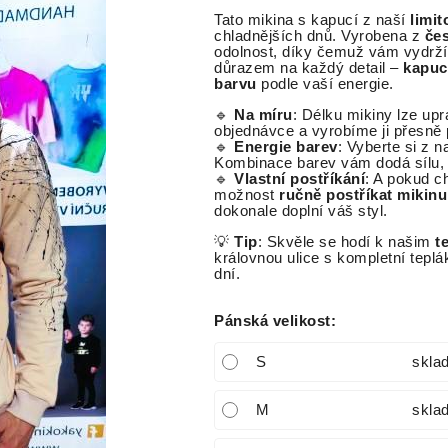
Tato mikina s kapucí z naší
limi
chladnějších dnů. Vyrobena z
če
odolnost, díky čemuž vám vydrží 
důrazem na každý detail –
kapuc
barvu
podle vaší energie.
🔹
Na míru
: Délku mikiny lze upr
objednávce a vyrobíme ji přesně 
🔹
Energie barev
: Vyberte si z 
Kombinace barev vám dodá sílu, 
🔹
Vlastní postříkání
: A pokud c
možnost
ručně postříkat mikin
dokonale doplní váš styl.
💡
Tip
: Skvěle se hodí k našim
t
královnou ulice s kompletní tepl
dní.
Pánská velikost
:
S
skla
M
skla