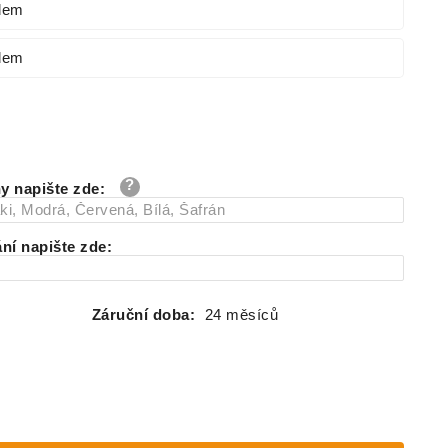
dem
dem
y napište zde
:
ání napište zde
:
Záruční doba:
24 měsíců