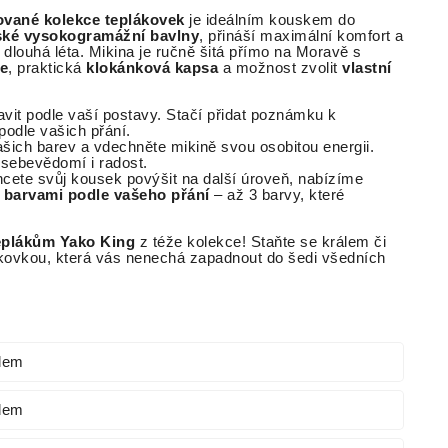
tované kolekce teplákovek
je ideálním kouskem do
ské vysokogramážní bavlny
, přináší maximální komfort a
dlouhá léta. Mikina je ručně šitá přímo na Moravě s
e
, praktická
klokánková kapsa
a možnost zvolit
vlastní
avit podle vaší postavy. Stačí přidat poznámku k
podle vašich přání.
našich barev a vdechněte mikině svou osobitou energii.
sebevědomí i radost.
hcete svůj kousek povýšit na další úroveň, nabízíme
u barvami podle vašeho přání
– až 3 barvy, které
eplákům Yako King
z téže kolekce! Staňte se králem či
ákovkou, která vás nenechá zapadnout do šedi všedních
dem
dem