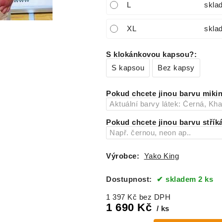
L
skla
XL
skla
S klokánkovou kapsou?
:
S kapsou
Bez kapsy
Pokud chcete jinou barvu mikin
Pokud chcete jinou barvu střík
Výrobce:
Yako King
Dostupnost:
skladem 2 ks
1 397
Kč
bez DPH
1 690
Kč
ks