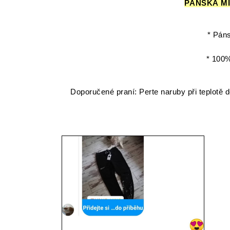
PÁNSKÁ MI
* Páns
* 100
Doporučené praní: Perte naruby při teplotě d