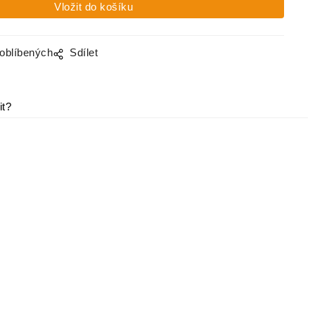
 oblíbených
Sdílet
it?