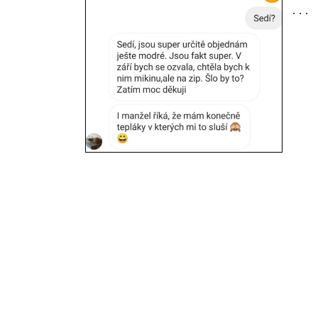
. . .