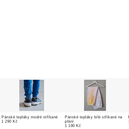
Pánské tepláky modré stříkané
Pánské tepláky bílé stříkané na
1 290 Kč
přání
1 190 Kč