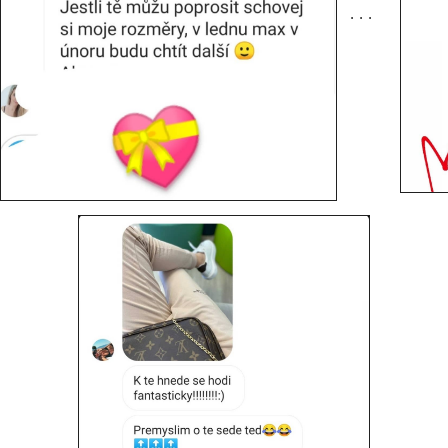
. . .