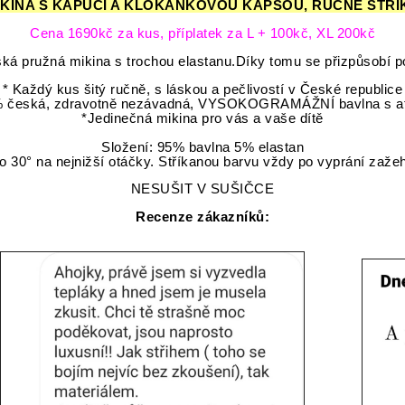
KINA S KAPUCÍ A KLOKÁNKOVOU KAPSOU, RUČNĚ STŘÍK
Cena 1690kč za kus, příplatek za L + 100kč, XL 200kč
ká pružná mikina s trochou elastanu.Díky tomu se přizpůsobí 
* Každý kus šitý ručně, s láskou a pečlivostí v České republice
% česká, zdravotně nezávadná, VYSOKOGRAMÁŽNÍ bavlna s a
*Jedinečná mikina pro vás a vaše dítě
Složení: 95% bavlna 5% elastan
o 30° na nejnižší otáčky. Stříkanou barvu vždy po vyprání zažeh
NESUŠIT V SUŠIČCE
Recenze zákazníků: