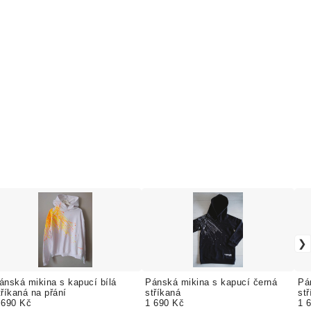
ánská mikina s kapucí bílá
Pánská mikina s kapucí černá
Pá
tříkaná na přání
stříkaná
st
 690 Kč
1 690 Kč
1 