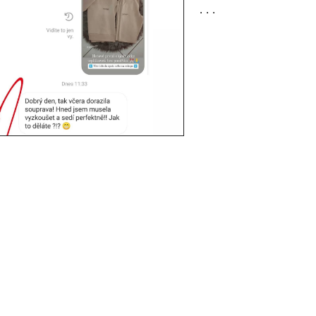
. . .