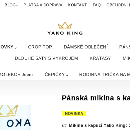
BLOG
PLATBA A DOPRAVA
KONTAKT
FAQ
OBCHODNÍ 
KOVKY
CROP TOP
DÁMSKÉ OBLEČENÍ
PÁN
DLOUHÉ ŠATY S VÝKROJEM
KRAŤASY
MI
KOLEKCE Jsem
ČEPIČKY
RODINNÁ TRIČKA NA 
Pánská mikina s ka
NOVINKA
👉
Mikina s kapucí Yako King: S