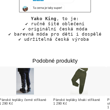
Yako King
, to je:
✔
ručně šité oblečení
✔
originální česká móda
✔
barevná móda pro děti i dospělé
✔
udržitelná česká výroba
Podobné produkty
Pánské tepláky černé stříkané
Pánské tepláky khaki stříkané
P
1 290 Kč
1 290 Kč
s
1