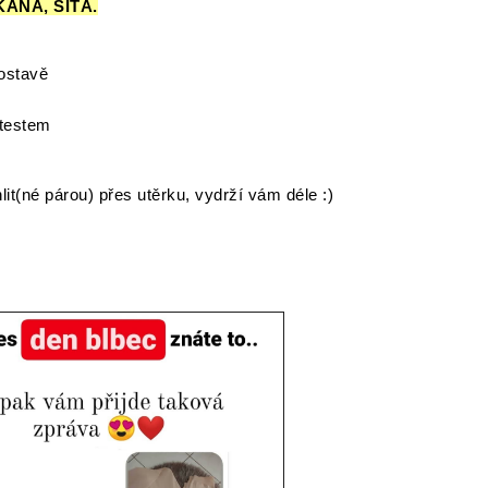
ANÁ, ŠITÁ.
postavě
testem
lit(né párou) přes utěrku, vydrží vám déle :)