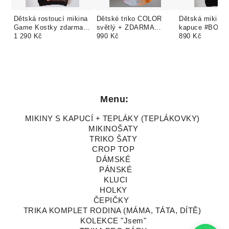
Dětská rostoucí mikina
Dětské triko COLOR
Dětská mikina 
Game Kostky zdarma
světlý + ZDARMA
kapuce #BOY /
vlastní návrh
1 290 Kč
vlastní barvy
990 Kč
barev
890 Kč
Menu:
MIKINY S KAPUCÍ + TEPLÁKY (TEPLÁKOVKY)
MIKINOŠATY
TRIKO ŠATY
CROP TOP
DÁMSKÉ
PÁNSKÉ
KLUCI
HOLKY
ČEPIČKY
TRIKA KOMPLET RODINA (MÁMA, TÁTA, DÍTĚ)
KOLEKCE "Jsem"