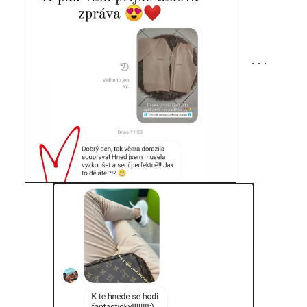
. . .