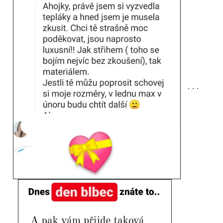
. . .