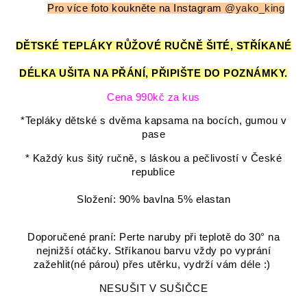
Pro více foto koukněte na Instagram
@yako_king
DĚTSKÉ TEPLÁKY RŮŽOVÉ RUČNĚ ŠITÉ, STŘÍKANÉ
DÉLKA UŠITA NA PŘÁNÍ, PŘIPIŠTE DO POZNÁMKY.
Cena 990kč za kus
*Tepláky dětské s dvěma kapsama na bocích, gumou v
pase
* Každý kus šitý ručně, s láskou a pečlivostí v České
republice
Složení: 90% bavlna 5% elastan
Doporučené praní: Perte naruby při teplotě do 30° na
nejnižší otáčky. Stříkanou barvu vždy po vyprání
zažehlit(né párou) přes utěrku, vydrží vám déle :)
NESUŠIT V SUŠIČCE