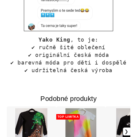
Yako King
, to je:
✔
ručně šité oblečení
✔
originální česká móda
✔
barevná móda pro děti i dospělé
✔
udržitelná česká výroba
Podobné produkty
TOP LIMITKA