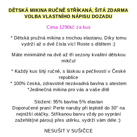
DĚTSKÁ MIKINA RUČNĚ STŘÍKANÁ, ŠITÁ ZDARMA
VOLBA VLASTNÍHO NÁPISU DOZADU
Cena 1290kč za kus
* Dětská pružná mikina s trochou elastanu. Díky tomu
vydrží až o dvě čísla víc! Roste s dítětem :)
Máte minimálně na dvě až tři sezony kvalitní dětskou
mikču!
* Každý kus šitý ručně, s láskou a pečlivostí v České
republice
* 100% česká, zdravotně nezávadná bavlna s atestem
*Jedinečná mikina pro vás a vaše dítě
Složení: 95% bavlna 5% elastan
Doporučené praní: Perte naruby při teplotě do 30° na
nejnižší otáčky. Stříkanou barvu vždy po vyprání
zažehlit(né párou) přes utěrku, vydrží vám déle :)
NESUŠIT V SUŠIČCE