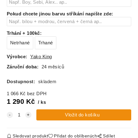
146
skladem
Pokud chcete jinou barvu stříkání napište zde
:
152
skladem
Trhání + 100kč
:
160
skladem
Netrhané
Trhané
Výrobce:
Yako King
Záruční doba:
24 měsíců
Dostupnost:
skladem
1 066
Kč
bez DPH
1 290
Kč
ks
Sledovat produkt
Přidat do oblíbených
Sdílet