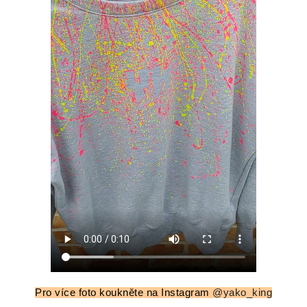
Pro více foto koukněte na Instagram
@yako_king