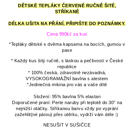
DĚTSKÉ TEPLÁKY ČERVENÉ RUČNĚ ŠITÉ,
STŘÍKANÉ
DÉLKA UŠITA NA PŘÁNÍ, PŘIPIŠTE DO POZNÁMKY.
Cena 990kč za kus
*Tepláky dětské s dvěma kapsama na bocích, gumou v
pase
* Každý kus šitý ručně, s láskou a pečlivostí v České
republice
* 100% česká, zdravotně nezávadná,
VYSOKOGRAMÁŽNÍ bavlna s atestem
*Jedinečná mikina pro vás a vaše dítě
Složení: 95% bavlna 5% elastan
Doporučené praní: Perte naruby při teplotě do 30° na
nejnižší otáčky. Stříkanou barvu vždy po vyprání
zažehlit(né párou) přes utěrku, vydrží vám déle :)
NESUŠIT V SUŠIČCE