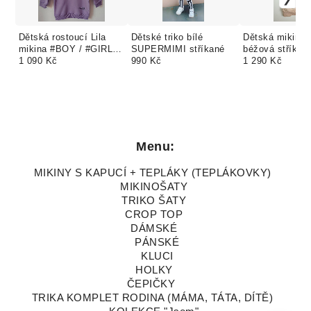
Dětská rostoucí Lila
Dětské triko bílé
Dětská mikina 
mikina #BOY / #GIRL
SUPERMIMI stříkané
béžová stříkan
čtverec
1 090 Kč
990 Kč
1 290 Kč
Menu:
MIKINY S KAPUCÍ + TEPLÁKY (TEPLÁKOVKY)
MIKINOŠATY
TRIKO ŠATY
CROP TOP
DÁMSKÉ
PÁNSKÉ
KLUCI
HOLKY
ČEPIČKY
TRIKA KOMPLET RODINA (MÁMA, TÁTA, DÍTĚ)