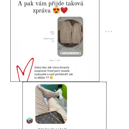
. . .