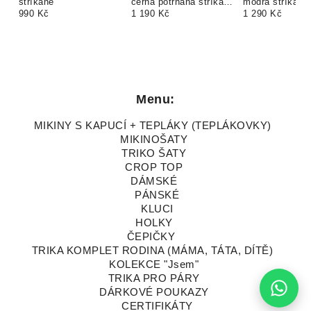
stříkané
černá potrhaná stříkaná
modrá stříkaná
990 Kč
Yako King
1 190 Kč
1 290 Kč
Menu:
MIKINY S KAPUCÍ + TEPLÁKY (TEPLÁKOVKY)
MIKINOŠATY
TRIKO ŠATY
CROP TOP
DÁMSKÉ
PÁNSKÉ
KLUCI
HOLKY
ČEPIČKY
TRIKA KOMPLET RODINA (MÁMA, TÁTA, DÍTĚ)
KOLEKCE "Jsem"
TRIKA PRO PÁRY
DÁRKOVÉ POUKAZY
CERTIFIKÁTY