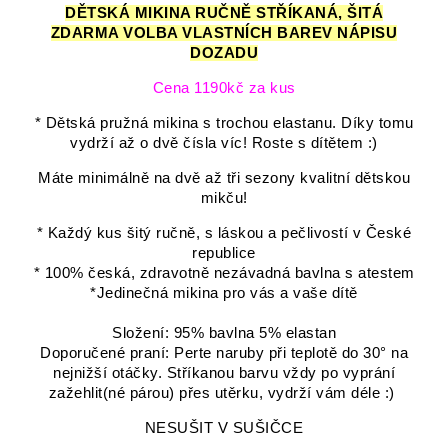
DĚTSKÁ MIKINA RUČNĚ STŘÍKANÁ, ŠITÁ
ZDARMA VOLBA VLASTNÍCH BAREV NÁPISU
DOZADU
Cena 1190kč za kus
* Dětská pružná mikina s trochou elastanu. Díky tomu
vydrží až o dvě čísla víc! Roste s dítětem :)
Máte minimálně na dvě až tři sezony kvalitní dětskou
mikču!
* Každý kus šitý ručně, s láskou a pečlivostí v České
republice
* 100% česká, zdravotně nezávadná bavlna s atestem
*Jedinečná mikina pro vás a vaše dítě
Složení: 95% bavlna 5% elastan
Doporučené praní: Perte naruby při teplotě do 30° na
nejnižší otáčky. Stříkanou barvu vždy po vyprání
zažehlit(né párou) přes utěrku, vydrží vám déle :)
NESUŠIT V SUŠIČCE