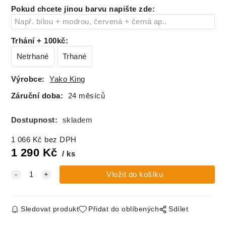
Pokud chcete jinou barvu napište zde
:
160
skladem
Trhání + 100kč
:
Netrhané
Trhané
Výrobce:
Yako King
Záruční doba:
24 měsíců
Dostupnost:
skladem
1 066
Kč
bez DPH
1 290
Kč
ks
Sledovat produkt
Přidat do oblíbených
Sdílet