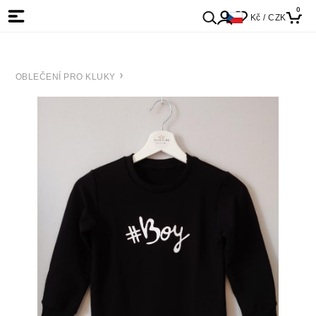
0
Kč / CZK
OBLEČENÍ PRO KLUKY