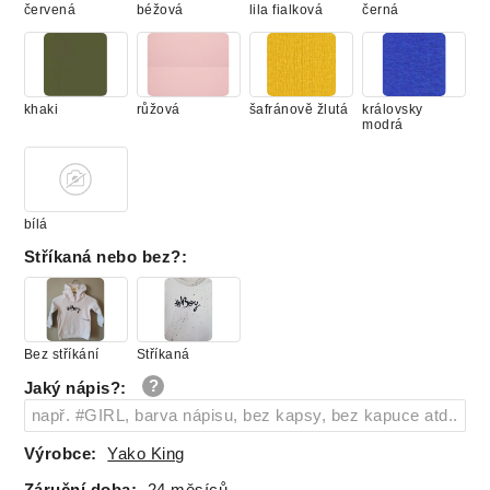
160
skladem
červená
béžová
lila fialková
černá
khaki
růžová
šafránově žlutá
královsky
modrá
bílá
Stříkaná nebo bez?
:
Bez stříkání
Stříkaná
Jaký nápis?
:
Výrobce:
Yako King
Záruční doba:
24 měsíců