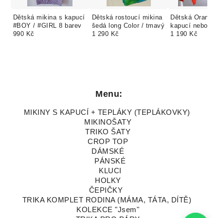
Dětská mikina s kapucí
Dětská rostoucí mikina
Dětská Orange 
#BOY / #GIRL 8 barev
šedá long Color / tmavý
kapucí nebo be
990 Kč
1 290 Kč
zdarma vlastní
1 190 Kč
Menu:
MIKINY S KAPUCÍ + TEPLÁKY (TEPLÁKOVKY)
MIKINOŠATY
TRIKO ŠATY
CROP TOP
DÁMSKÉ
PÁNSKÉ
KLUCI
HOLKY
ČEPIČKY
TRIKA KOMPLET RODINA (MÁMA, TÁTA, DÍTĚ)
KOLEKCE "Jsem"