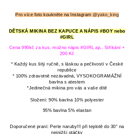
Pro více foto koukněte na Instagram
@yako_king
DĚTSKÁ MIKINA BEZ KAPUCE A NÁPIS #BOY nebo
#GIRL
Cena 990kč za kus, možno nápis #GIRL ap.. Stříkání +
200 Kč
* Každý kus šitý ručně, s láskou a pečlivostí v České
republice
* 100% zdravotně nezávadná, VYSOKOGRAMÁŽNÍ
bavlna s atestem
*Jedinečná mikina pro vás a vaše dítě
Složení: 90% bavlna 10% polyester
95% bavlna 5% elastan
Doporučené praní: Perte naruby!!! při teplotě do 30° na
nejnižší otáčky