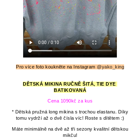
Pro více foto koukněte na Instagram
@yako_king
DĚTSKÁ MIKINA RUČNĚ ŠITÁ, TIE DYE
BATIKOVANÁ
Cena 1090kč za kus
* Dětská pružná long mikina s trochou elastanu. Díky
tomu vydrží až o dvě čísla víc! Roste s dítětem :)
Máte minimálně na dvě až tři sezony kvalitní dětskou
mikču!