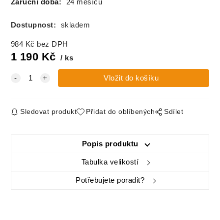
Záruční doba:
24 měsíců
160
skladem
Dostupnost:
skladem
984
Kč
bez DPH
1 190
Kč
ks
Sledovat produkt
Přidat do oblíbených
Sdílet
Popis produktu
Tabulka velikostí
Potřebujete poradit?