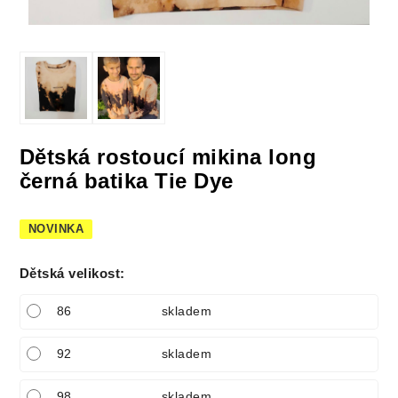
Dětská rostoucí mikina long
černá batika Tie Dye
NOVINKA
Dětská velikost
:
86
skladem
92
skladem
98
skladem