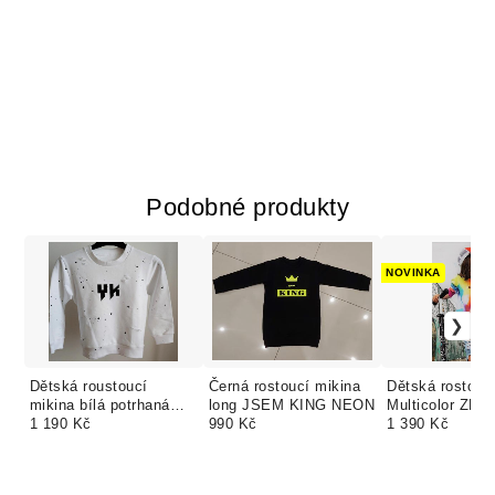
Podobné produkty
NOVINKA
Dětská roustoucí
Černá rostoucí mikina
Dětská rostouc
mikina bílá potrhaná
long JSEM KING NEON
Multicolor ZD
stříkaná Yako King
1 190 Kč
990 Kč
vlastní barvy i 
1 390 Kč