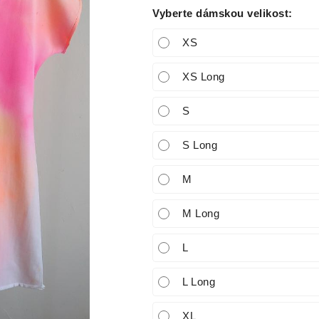
Vyberte dámskou velikost
:
XS
XS Long
S
S Long
M
M Long
L
L Long
XL