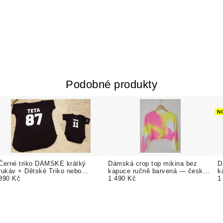
Podobné produkty
N
Černé triko DÁMSKÉ krátký
Dámská crop top mikina bez
D
rukáv + Dětské Triko nebo
kapuce ručně barvená — česká
k
Bodýčko. TEXT ZDARMA
890 Kč
výroba
1 490 Kč
v
1