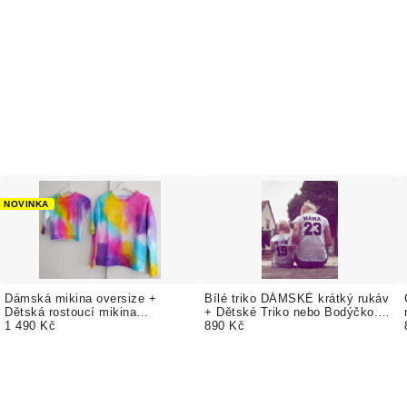
NOVINKA
Dámská mikina oversize +
Bílé triko DÁMSKÉ krátký rukáv
Dětská rostoucí mikina
+ Dětské Triko nebo Bodýčko.
Multicolor ZDARMA vlastní barvy
1 490 Kč
TEXT ZDARMA
890 Kč
a nápis