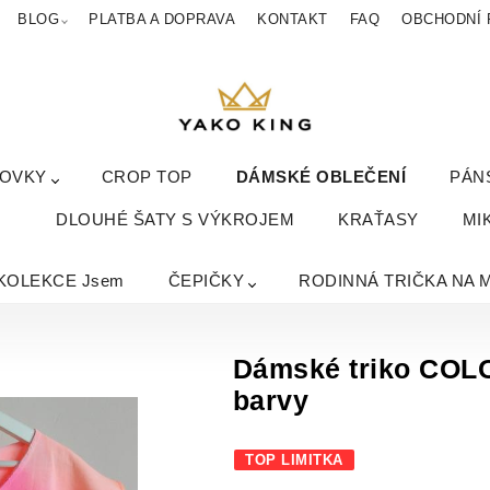
BLOG
PLATBA A DOPRAVA
KONTAKT
FAQ
OBCHODNÍ 
KOVKY
CROP TOP
DÁMSKÉ OBLEČENÍ
PÁN
DLOUHÉ ŠATY S VÝKROJEM
KRAŤASY
MI
KOLEKCE Jsem
ČEPIČKY
RODINNÁ TRIČKA NA 
Dámské triko COLO
barvy
TOP LIMITKA