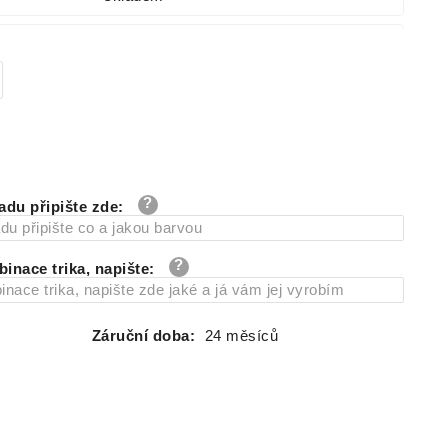
skladem
adu připište zde
:
inace trika, napište
:
Záruční doba:
24 měsíců