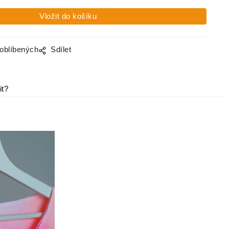
 oblíbených
Sdílet
it?