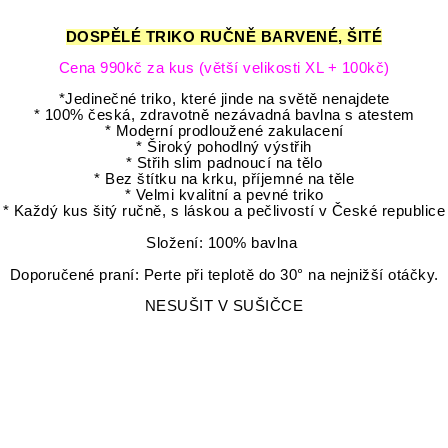
DOSPĚLÉ TRIKO RUČNĚ BARVENÉ, ŠITÉ
Cena 990kč za kus (větší velikosti XL + 100kč)
*Jedinečné triko, které jinde na světě nenajdete
* 100% česká, zdravotně nezávadná bavlna s atestem
* Moderní prodloužené zakulacení
* Široký pohodlný výstřih
* Střih slim padnoucí na tělo
* Bez štítku na krku, příjemné na těle
* Velmi kvalitní a pevné triko
* Každý kus šitý ručně, s láskou a pečlivostí v České republice
Složení: 100% bavlna
Doporučené praní: Perte při teplotě do 30° na nejnižší otáčky.
NESUŠIT V SUŠIČCE