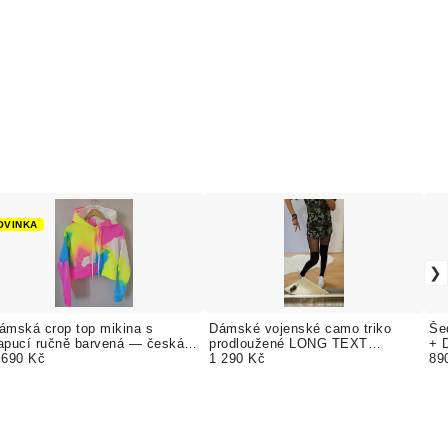
OVINKA
ámská crop top mikina s
Dámské vojenské camo triko
Še
apucí ručně barvená — česká
prodloužené LONG TEXT
+ 
ýroba
 690 Kč
ZDARMA
1 290 Kč
TE
89