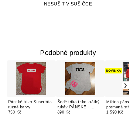
NESUŠIT V SUŠIČCE
Podobné produkty
NOVINKA
Pánské triko Supertáta
Šedé triko triko krátký
Mikina pánská 
různé barvy
rukáv PÁNSKÉ +
potrhaná stříka
750 Kč
dětské body nebo triko.
890 Kč
1 590 Kč
TEXT ZDARMA