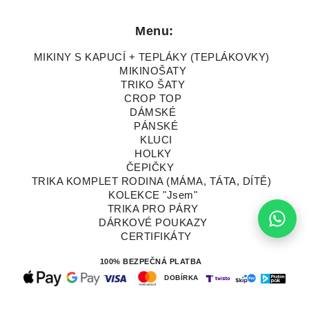
Menu:
MIKINY S KAPUCÍ + TEPLÁKY (TEPLÁKOVKY)
MIKINOŠATY
TRIKO ŠATY
CROP TOP
DÁMSKÉ
PÁNSKÉ
KLUCI
HOLKY
ČEPIČKY
TRIKA KOMPLET RODINA (MÁMA, TÁTA, DÍTĚ)
KOLEKCE "Jsem"
TRIKA PRO PÁRY
DÁRKOVÉ POUKAZY
CERTIFIKÁTY
100% BEZPEČNÁ PLATBA
DOBÍRKA
Vytvořeno systémem ClickEshop.cz