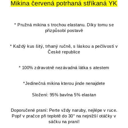
Mikina červená potrhaná stříkaná YK
* Pružná mikina s trochou elastanu. Díky tomu se
přizpůsobí postavě
* Každý kus šitý, trhaný ručně, s láskou a pečlivostí v
České republice
* 100% zdravotně nezávadná látka s atestem
*Jedinečná mikina kterou jinde nenajdete
Složení: 95% bavlna 5% elastan
Doporučené praní: Perte vždy naruby, nejlépe v ruce.
Popř v pračce při teplotě do 30° na nejnižší otáčky v
sáčku na praní!