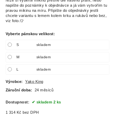
Níže si vyberte mikinu přesně dle vašeho přání, nebo
napište do poznámky k objednávce a já vám vytvořím tu
pravou mikinu na míru. Připište do objednávky jestli
chcete variantu s lemem kolem krku a rukávů nebo bez,
viz foto.👕
Vyberte pánskou velikost
:
S
skladem
M
skladem
L
skladem
Výrobce:
Yako King
Záruční doba:
24 měsíců
Dostupnost:
skladem 2 ks
1 314
Kč
bez DPH