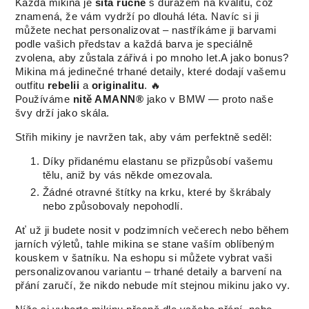
Každá mikina je
šitá ručně
s důrazem na kvalitu, což
znamená, že vám vydrží po dlouhá léta. Navíc si ji
můžete nechat personalizovat – nastříkáme ji barvami
podle vašich představ a každá barva je speciálně
zvolena, aby zůstala zářivá i po mnoho let.A jako bonus?
Mikina má jedinečné trhané detaily, které dodají vašemu
outfitu
rebelii
a
originalitu
. 🔥
Používáme
nitě AMANN®
jako v BMW — proto naše
švy drží jako skála.
Střih mikiny je navržen tak, aby vám perfektně seděl:
Díky přidanému elastanu se přizpůsobí vašemu
tělu, aniž by vás někde omezovala.
Žádné otravné štítky na krku, které by škrábaly
nebo způsobovaly nepohodlí.
Ať už ji budete nosit v podzimních večerech nebo během
jarních výletů, tahle mikina se stane vaším oblíbeným
kouskem v šatníku. Na eshopu si můžete vybrat vaši
personalizovanou variantu – trhané detaily a barvení na
přání zaručí, že nikdo nebude mít stejnou mikinu jako vy.