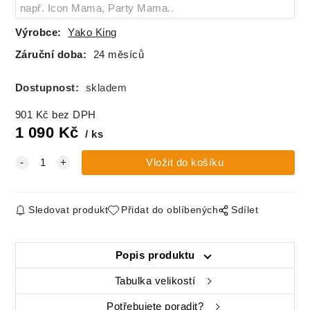
154
skladem
Výrobce:
Yako King
160
skladem
Záruční doba:
24 měsíců
Dostupnost:
skladem
901
Kč
bez DPH
1 090
Kč
ks
Sledovat produkt
Přidat do oblíbených
Sdílet
Popis produktu
Tabulka velikostí
Potřebujete poradit?