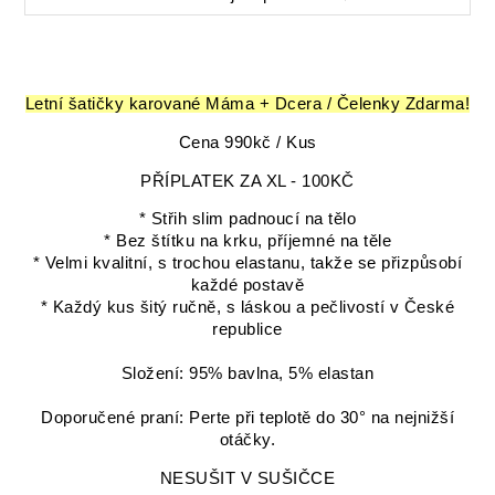
Letní šatičky karované Máma + Dcera / Čelenky Zdarma!
Cena 990kč / Kus
PŘÍPLATEK ZA XL - 100KČ
* Střih slim padnoucí na tělo
* Bez štítku na krku, příjemné na těle
* Velmi kvalitní, s trochou elastanu, takže se přizpůsobí
každé postavě
* Každý kus šitý ručně, s láskou a pečlivostí v České
republice
Složení: 95% bavlna, 5% elastan
Doporučené praní: Perte při teplotě do 30° na nejnižší
otáčky.
NESUŠIT V SUŠIČCE