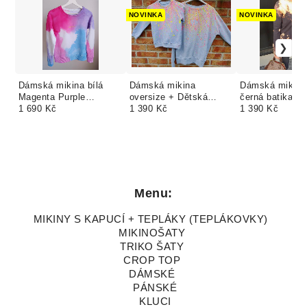
NOVINKA
NOVINKA
Dámská mikina bílá
Dámská mikina
Dámská mikina
Magenta Purple
oversize + Dětská
černá batika Ti
ZDARMA volba
1 690 Kč
rostoucí mikina
1 390 Kč
1 390 Kč
vlastních barev a
stříkané ZDARMA
nápisu
vlastní barvy i nápis
Menu:
MIKINY S KAPUCÍ + TEPLÁKY (TEPLÁKOVKY)
MIKINOŠATY
TRIKO ŠATY
CROP TOP
DÁMSKÉ
PÁNSKÉ
KLUCI