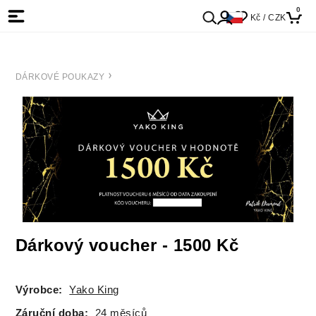
0
Kč / CZK
DÁRKOVÉ POUKAZY
Dárkový voucher - 1500 Kč
Výrobce:
Yako King
Záruční doba:
24 měsíců