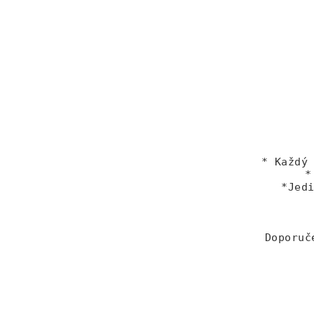
* Každý
*
*Jed
Doporuč