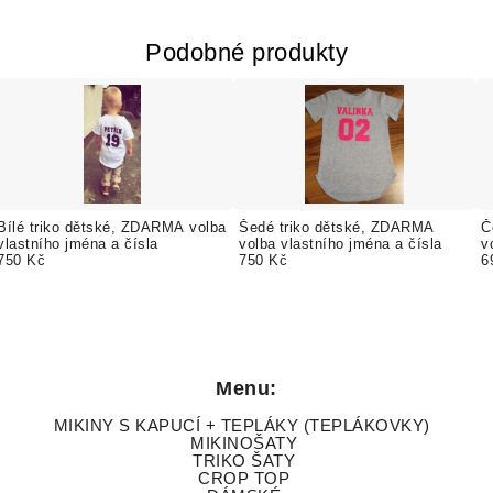
Podobné produkty
Bílé triko dětské, ZDARMA volba
Šedé triko dětské, ZDARMA
Č
vlastního jména a čísla
volba vlastního jména a čísla
v
750 Kč
750 Kč
6
Menu:
MIKINY S KAPUCÍ + TEPLÁKY (TEPLÁKOVKY)
MIKINOŠATY
TRIKO ŠATY
CROP TOP