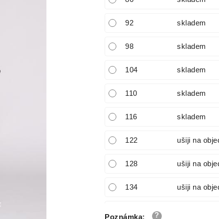
92
skladem
98
skladem
104
skladem
110
skladem
116
skladem
122
ušiji na obj
128
ušiji na obj
134
ušiji na obj
140
ušiji na obj
Poznámka
: