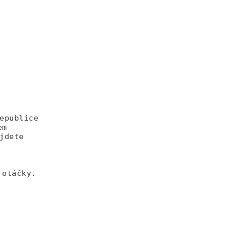
epublice
em
jdete
 otáčky.