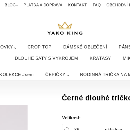
BLOG
PLATBA A DOPRAVA
KONTAKT
FAQ
OBCHODNÍ 
KOVKY
CROP TOP
DÁMSKÉ OBLEČENÍ
PÁN
DLOUHÉ ŠATY S VÝKROJEM
KRAŤASY
MI
KOLEKCE Jsem
ČEPIČKY
RODINNÁ TRIČKA NA 
Černé dlouhé tričk
Velikost
:
86
skladem