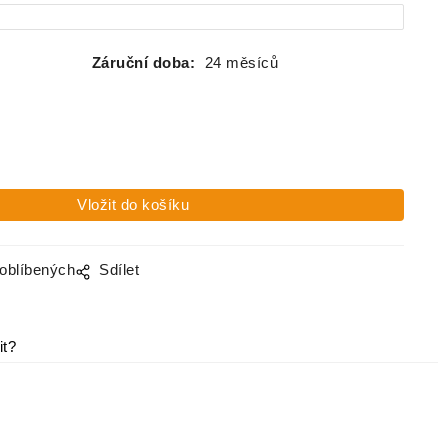
Záruční doba:
24 měsíců
 oblíbených
Sdílet
it?