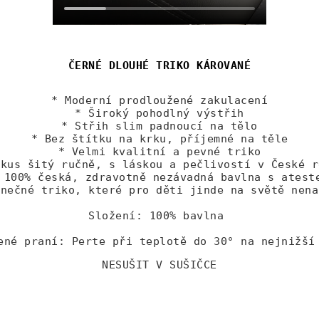
ČERNÉ DLOUHÉ TRIKO KÁROVANÉ
* Moderní prodloužené zakulacení
* Široký pohodlný výstřih
* Střih slim padnoucí na tělo
* Bez štítku na krku, příjemné na těle
* Velmi kvalitní a pevné triko
 kus šitý ručně, s láskou a pečlivostí v České r
 100% česká, zdravotně nezávadná bavlna s atest
inečné triko, které pro děti jinde na světě nena
Složení: 100% bavlna
ené praní: Perte při teplotě do 30° na nejnižší
NESUŠIT V SUŠIČCE