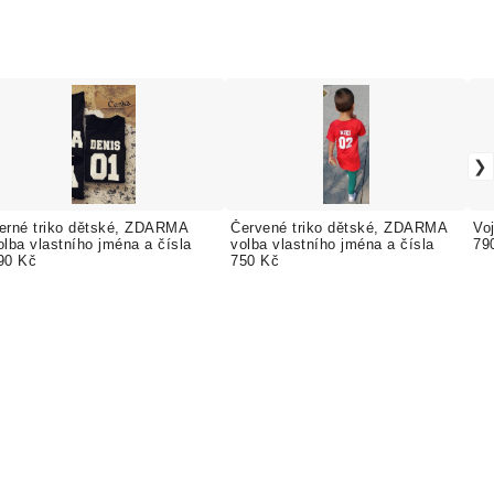
erné triko dětské, ZDARMA
Červené triko dětské, ZDARMA
Vo
olba vlastního jména a čísla
volba vlastního jména a čísla
79
90 Kč
750 Kč