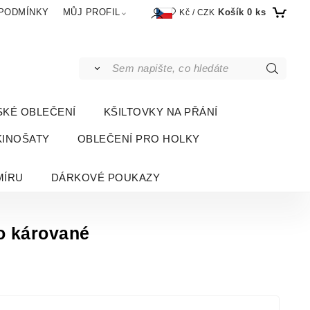
Košík
0
ks
PODMÍNKY
MŮJ PROFIL
Kč / CZK
SKÉ OBLEČENÍ
KŠILTOVKY NA PŘÁNÍ
KINOŠATY
OBLEČENÍ PRO HOLKY
MÍRU
DÁRKOVÉ POUKAZY
o kárované