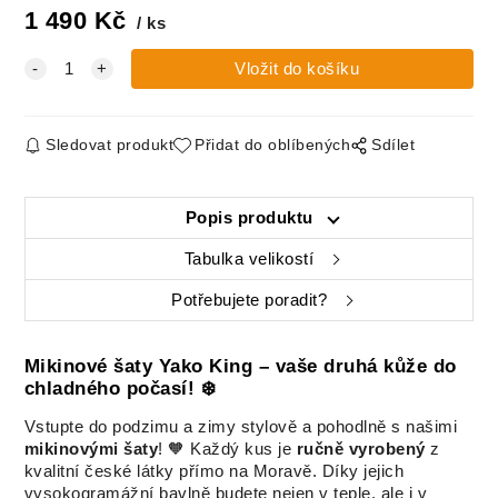
1 490
Kč
ks
Sledovat produkt
Přidat do oblíbených
Sdílet
Popis produktu
Tabulka velikostí
Potřebujete poradit?
Mikinové šaty Yako King – vaše druhá kůže do
chladného počasí! ❄️
Vstupte do podzimu a zimy stylově a pohodlně s našimi
mikinovými šaty
! 🧡 Každý kus je
ručně vyrobený
z
kvalitní české látky přímo na Moravě. Díky jejich
vysokogramážní bavlně budete nejen v teple, ale i v