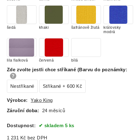
šedá
khaki
šafránově žlutá
královsky
modrá
lila fialková
červená
bílá
Zde zvolte jestli chce stříkané (Barvu do poznámky
:
Nestříkané
Stříkané + 600 Kč
Výrobce:
Yako King
Záruční doba:
24 měsíců
Dostupnost:
skladem 5 ks
1 231
Kč
bez DPH