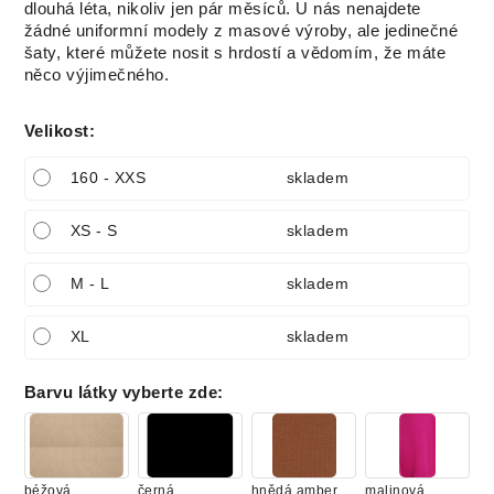
dlouhá léta, nikoliv jen pár měsíců. U nás nenajdete
žádné uniformní modely z masové výroby, ale jedinečné
šaty, které můžete nosit s hrdostí a vědomím, že máte
něco výjimečného.
Velikost
:
160 - XXS
skladem
XS - S
skladem
M - L
skladem
XL
skladem
Barvu látky vyberte zde
:
béžová
černá
hnědá amber
malinová