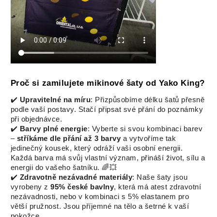
Proč si zamilujete mikinové šaty od Yako King?
✔️
Upravitelné na míru
: Přizpůsobíme délku šatů přesně
podle vaší postavy. Stačí připsat své přání do poznámky
při objednávce.
✔️
Barvy plné energie
: Vyberte si svou kombinaci barev
–
stříkáme dle přání až 3 barvy
a vytvoříme tak
jedinečný kousek, který odráží vaši osobní energii.
Každá barva má svůj vlastní význam, přináší život, sílu a
energii do vašeho šatníku. 🌈💥
✔️
Zdravotně nezávadné materiály
: Naše šaty jsou
vyrobeny z
95% české bavlny
, která má atest zdravotní
nezávadnosti, nebo v kombinaci s 5% elastanem pro
větší pružnost. Jsou příjemné na tělo a šetrné k vaší
pokožce.