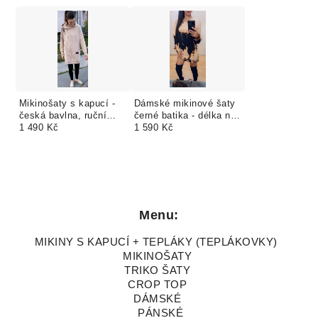
Mikinošaty s kapucí -
Dámské mikinové šaty
česká bavlna, ruční
černé batika - délka na
výroba, možno stříkané
1 490 Kč
přání - Tie Dye
1 590 Kč
Menu:
MIKINY S KAPUCÍ + TEPLÁKY (TEPLÁKOVKY)
MIKINOŠATY
TRIKO ŠATY
CROP TOP
DÁMSKÉ
PÁNSKÉ