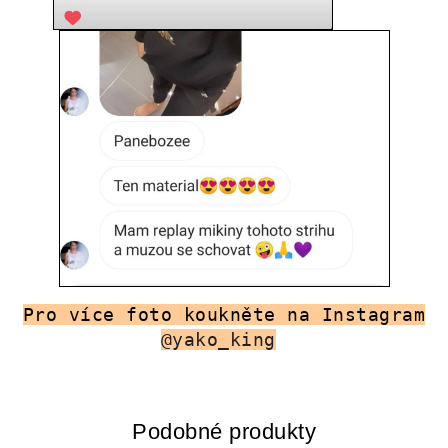
Pro více foto koukněte na Instagram
@yako_king
Podobné produkty