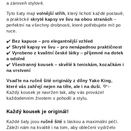
a zároveň stylově.
Tyto šaty mají
volnější střih
, který lichotí každé postavě,
a praktické
skryté kapsy ve švu na obou stranách
–
perfektní na všechny drobnosti, které potřebujete mít po
ruce.
✔️
Bez kapuce – pro elegantnější vzhled
✔️
Skryté kapsy ve švu – pro nenápadnou praktičnost
✔️
Vyrobeno z kvalitní české látky – příjemné na dotek
a odolné
✔️
Všestranný kousek – skvělé k teniskám, kozačkám i
na vrstvení
Vsaďte na ručně šité originály z dílny Yako King,
které vás zahřejí nejen na těle, ale i na duši.
💜✨
Každý kousek je navržen tak, aby vás provázel
každodenním životem v pohodlí a stylu.
Každý kousek je originál!
Každé šaty jsou
ručně šité
s láskou a maximální péčí.
Záleží nám na kvalitě i na tom, aby oblečení vydrželo