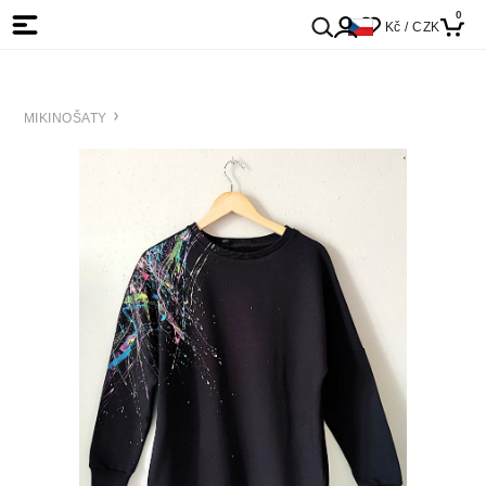
0
Kč / CZK
MIKINOŠATY