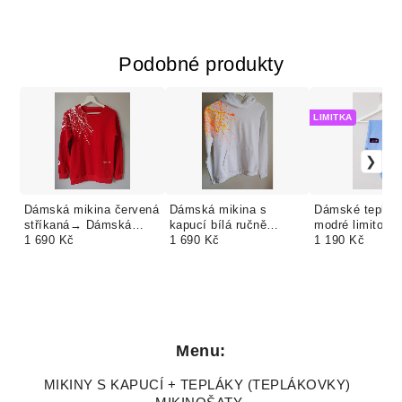
Podobné produkty
LIMITKA
Dámská mikina červená
Dámská mikina s
Dámské tepláky
stříkaná→ Dámská
kapucí bílá ručně
modré limitova
mikina s kapucí
1 690 Kč
stříkaná | česká bavlna
1 690 Kč
| česká bavlna
1 190 Kč
červená ručně stříkaná
Yako King
King
| česká bav
Menu:
MIKINY S KAPUCÍ + TEPLÁKY (TEPLÁKOVKY)