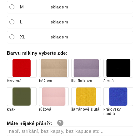
M
skladem
L
skladem
XL
skladem
Barvu mikiny vyberte zde
:
červená
béžová
lila fialková
černá
khaki
růžová
šafránově žlutá
královsky
modrá
Máte nějaké přání?
: