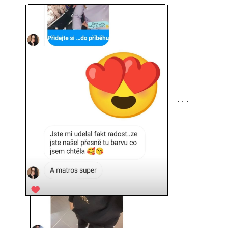
. . .