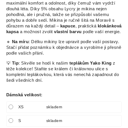
maximální komfort a odolnost, díky čemuž vám vydrží
dlouhá léta. Díky 5% obsahu Lycry je mikina nejen
pohodlná, ale i pružná, takže se přizpůsobí vašemu
pohybu a dobře sedí. Mikina je ručně šitá na Moravě s
důrazem na každý detail –
kapuce
, praktická
klokánková
kapsa
a možnost zvolit
vlastní barvu
podle vaší energie.
🔹
Na míru
: Délku mikiny lze upravit podle vaší postavy.
Stačí přidat poznámku k objednávce a vyrobíme ji přesně
podle vašich přání.
💡
Tip
: Skvěle se hodí k našim
teplákům Yako King
z
téže kolekce! Staňte se králem či královnou ulice s
kompletní teplákovkou, která vás nenechá zapadnout do
šedi všedních dní.
Dámská velikost
:
XS
skladem
S
skladem