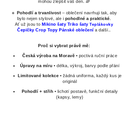
mohou zlepšit váš den. 🌈
🔹
Pohodlí a trvanlivost
– oblečení navrhuji tak, aby
bylo nejen stylové, ale i
pohodlné a praktické
.
Ať už jsou to
Mikino šaty
Triko šaty
Teplákovky
Čepičky
Crop Topy
Pánské oblečení
a další..
Proč si vybrat právě mě:
Česká výroba na Moravě
• poctivá ruční práce
Úpravy na míru
• délka, výkroj, barvy podle přání
Limitované kolekce
• žádná uniforma, každý kus je
originál
Pohodlí + střih
• lichotí postavě, funkční detaily
(kapsy, lemy)