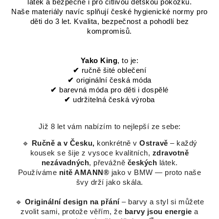
látek a bezpečné i pro citlivou dětskou pokožku.
Naše materiály navíc splňují české hygienické normy pro
děti do 3 let. Kvalita, bezpečnost a pohodlí bez
kompromisů.
Yako King
, to je:
✔
ručně šité oblečení
✔
originální česká móda
✔
barevná móda pro děti i dospělé
✔
udržitelná česká výroba
Již 8 let vám nabízím to nejlepší ze sebe:
🔹
Ručně a v Česku,
konkrétně v
Ostravě
– každý
kousek se šije z vysoce kvalitních,
zdravotně
nezávadných
, převážně
českých
látek.
Používáme
nitě AMANN®
jako v BMW — proto naše
švy drží jako skála.
🔹
Originální design na přání
– barvy a styl si můžete
zvolit sami, protože věřím, že
barvy jsou energie
a