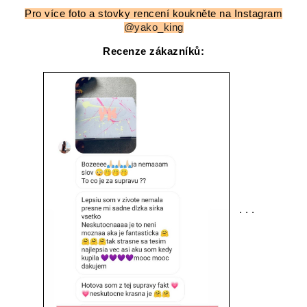
Pro více foto a stovky rencení koukněte na Instagram
@yako_king
Recenze zákazníků:
. . .