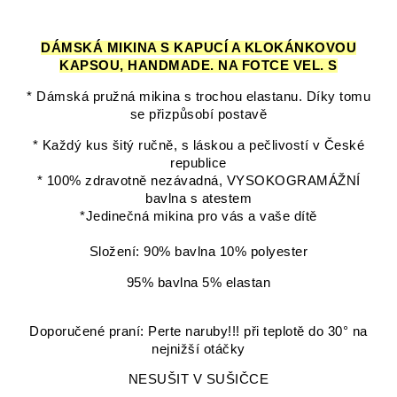
DÁMSKÁ MIKINA S KAPUCÍ A KLOKÁNKOVOU
KAPSOU, HANDMADE. NA FOTCE VEL. S
* Dámská pružná mikina s trochou elastanu. Díky tomu
se přizpůsobí postavě
* Každý kus šitý ručně, s láskou a pečlivostí v České
republice
* 100% zdravotně nezávadná, VYSOKOGRAMÁŽNÍ
bavlna s atestem
*Jedinečná mikina pro vás a vaše dítě
Složení: 90% bavlna 10% polyester
95% bavlna 5% elastan
Doporučené praní: Perte naruby!!! při teplotě do 30° na
nejnižší otáčky
NESUŠIT V SUŠIČCE